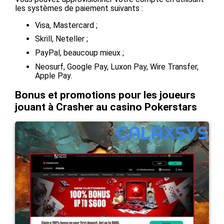
les systèmes de paiement suivants :
Visa, Mastercard ;
Skrill, Neteller ;
PayPal, beaucoup mieux ;
Neosurf, Google Pay, Luxon Pay, Wire Transfer,
Apple Pay.
Bonus et promotions pour les joueurs
jouant à Crasher au casino Pokerstars