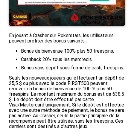
En jouant à Crasher sur Pokerstars, les utilisateurs
peuvent profiter des bonus suivants :
Bonus de bienvenue 100% plus 50 freespins.
Cashback 20% tous les mercredis.
Bonus sans dépôt sous forme de cash, freespins.
Seuls les nouveaux joueurs qui effectuent un dépôt de
25,5 $ ou plus avec le code FIRST500 peuvent
recevoir un bonus de bienvenue de 100 % plus 50
freespins. Le montant maximum du bonus est de 638,5
$. Le dépôt doit être effectué par carte
Visa/Mastercard uniquement. Si le dépôt est effectué
avec une autre méthode de paiement, le bonus ne sera
pas activé. Au Crasher, seule la partie principale de la
récompense peut être utilisée, sans les freespins. Ces
derniers sont destinés à d'autres jeux.