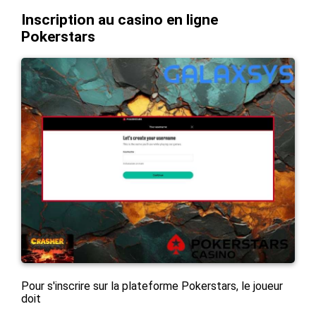
Inscription au casino en ligne
Pokerstars
Pour s'inscrire sur la plateforme Pokerstars, le joueur
doit