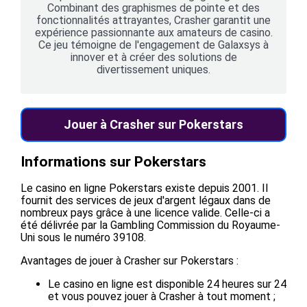
Combinant des graphismes de pointe et des
fonctionnalités attrayantes, Crasher garantit une
expérience passionnante aux amateurs de casino.
Ce jeu témoigne de l'engagement de Galaxsys à
innover et à créer des solutions de
divertissement uniques.
Jouer à Crasher sur Pokerstars
Informations sur Pokerstars
Le casino en ligne Pokerstars existe depuis 2001. Il
fournit des services de jeux d'argent légaux dans de
nombreux pays grâce à une licence valide. Celle-ci a
été délivrée par la Gambling Commission du Royaume-
Uni sous le numéro 39108.
Avantages de jouer à Crasher sur Pokerstars :
Le casino en ligne est disponible 24 heures sur 24
et vous pouvez jouer à Crasher à tout moment ;