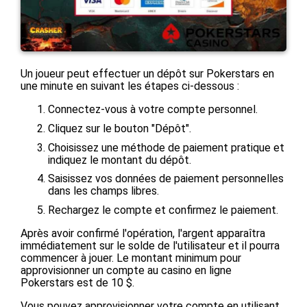
Un joueur peut effectuer un dépôt sur Pokerstars en
une minute en suivant les étapes ci-dessous :
Connectez-vous à votre compte personnel.
Cliquez sur le bouton "Dépôt".
Choisissez une méthode de paiement pratique et
indiquez le montant du dépôt.
Saisissez vos données de paiement personnelles
dans les champs libres.
Rechargez le compte et confirmez le paiement.
Après avoir confirmé l'opération, l'argent apparaîtra
immédiatement sur le solde de l'utilisateur et il pourra
commencer à jouer. Le montant minimum pour
approvisionner un compte au casino en ligne
Pokerstars est de 10 $.
Vous pouvez approvisionner votre compte en utilisant