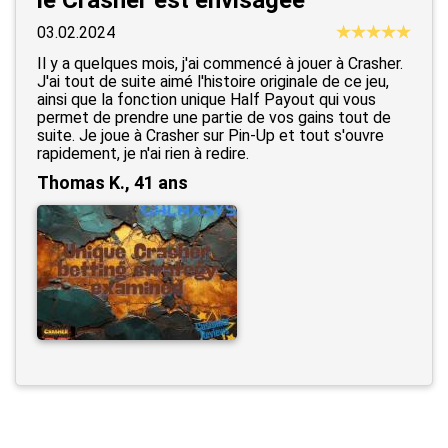
03.02.2024
Il y a quelques mois, j'ai commencé à jouer à Crasher.
J'ai tout de suite aimé l'histoire originale de ce jeu,
ainsi que la fonction unique Half Payout qui vous
permet de prendre une partie de vos gains tout de
suite. Je joue à Crasher sur Pin-Up et tout s'ouvre
rapidement, je n'ai rien à redire.
Thomas K., 41 ans