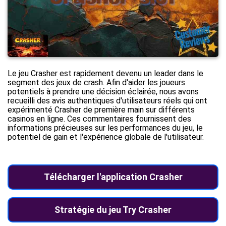
Le jeu Crasher est rapidement devenu un leader dans le
segment des jeux de crash. Afin d'aider les joueurs
potentiels à prendre une décision éclairée, nous avons
recueilli des avis authentiques d'utilisateurs réels qui ont
expérimenté Crasher de première main sur différents
casinos en ligne. Ces commentaires fournissent des
informations précieuses sur les performances du jeu, le
potentiel de gain et l'expérience globale de l'utilisateur.
Télécharger l'application Crasher
Stratégie du jeu Try Crasher