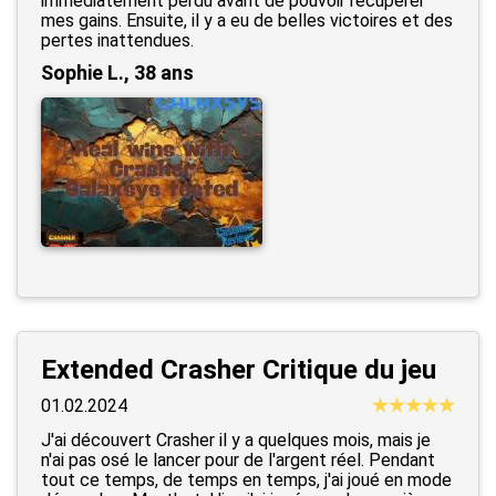
immédiatement perdu avant de pouvoir récupérer
mes gains. Ensuite, il y a eu de belles victoires et des
pertes inattendues.
Sophie L., 38 ans
Extended Crasher Critique du jeu
01.02.2024
J'ai découvert Crasher il y a quelques mois, mais je
n'ai pas osé le lancer pour de l'argent réel. Pendant
tout ce temps, de temps en temps, j'ai joué en mode