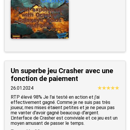
Un superbe jeu Crasher avec une
fonction de paiement
26.01.2024
RTP élevé 98% Je l'ai testé en action et j'ai
effectivement gagné. Comme je ne suis pas très
joueur, mes mises étaient petites et je ne peux pas
me vanter d'avoir gagné beaucoup d'argent.
L'interface de Crasher est conviviale et ce jeu est un
moyen amusant de passer le temps.