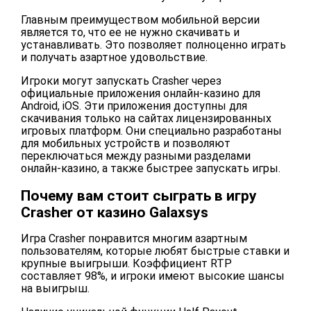
Главным преимуществом мобильной версии
является то, что ее не нужно скачивать и
устанавливать. Это позволяет полноценно играть
и получать азартное удовольствие.
Игроки могут запускать Crasher через
официальные приложения онлайн-казино для
Android, iOS. Эти приложения доступны для
скачивания только на сайтах лицензированных
игровых платформ. Они специально разработаны
для мобильных устройств и позволяют
переключаться между разными разделами
онлайн-казино, а также быстрее запускать игры.
Почему вам стоит сыграть в игру
Crasher от казино Galaxsys
Игра Crasher понравится многим азартным
пользователям, которые любят быстрые ставки и
крупные выигрыши. Коэффициент RTP
составляет 98%, и игроки имеют высокие шансы
на выигрыш.