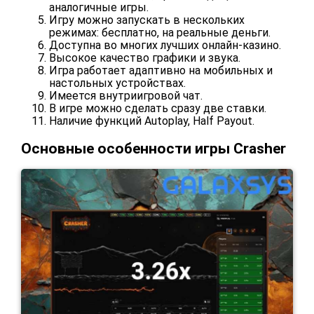
аналогичные игры.
Игру можно запускать в нескольких
режимах: бесплатно, на реальные деньги.
Доступна во многих лучших онлайн-казино.
Высокое качество графики и звука.
Игра работает адаптивно на мобильных и
настольных устройствах.
Имеется внутриигровой чат.
В игре можно сделать сразу две ставки.
Наличие функций Autoplay, Half Payout.
Основные особенности игры Crasher