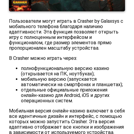
Пользователи могут играть в Crasher by Galaxsys с
мобильного телефона благодаря наличию
адаптивности. Эта функция позволяет открыть
игру с полноценным интерфейсом и
функционалом, где размер элементов прямо
пропорционален масштабу устройства.
В Crasher можно играть через:
полнофункциональную версию казино
(открывается на ПК, ноутбуках);
мобильную версию (запускается
автоматически на смартфонах и планшетах);
отдельные официальные приложения
онлайн-казино для Android, iOS и других
операционных систем.
Мобильная версия онлайн-казино включает в себя
все идентичные дизайн и интерфейс, с помощью
которых можно запустить Crasher. Эта версия
адаптивно отображает все кнопки и изображения
в зависимости от используемого устройства.