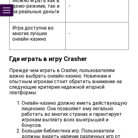
Можно играть как в
демо-режиме, так и
-
на реальные деньги
Игра доступна во
многих лучших
-
онлайн-казино
Где играть в игру Crasher
Прежде чем играть в Crasher, пользователям
важно выбрать онлайн-казино. Новичкам и
опытным игрокам стоит обратить внимание на
следующие критерии надежной игорной
платформы:
Онлайн-казино должно иметь действующую
лицензию. Она позволяет ему легально
работать во многих странах и гарантирует
игрокам выплату всех выигрышей и
бонусов.
Большая библиотека игр. Пользователи
должны видеть наличие различных игр от