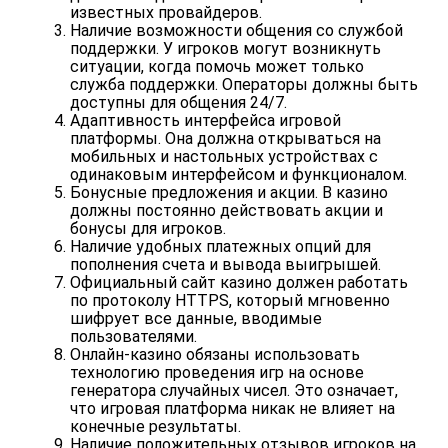
известных провайдеров.
Наличие возможности общения со службой
поддержки. У игроков могут возникнуть
ситуации, когда помочь может только
служба поддержки. Операторы должны быть
доступны для общения 24/7.
Адаптивность интерфейса игровой
платформы. Она должна открываться на
мобильных и настольных устройствах с
одинаковым интерфейсом и функционалом.
Бонусные предложения и акции. В казино
должны постоянно действовать акции и
бонусы для игроков.
Наличие удобных платежных опций для
пополнения счета и вывода выигрышей.
Официальный сайт казино должен работать
по протоколу HTTPS, который мгновенно
шифрует все данные, вводимые
пользователями.
Онлайн-казино обязаны использовать
технологию проведения игр на основе
генератора случайных чисел. Это означает,
что игровая платформа никак не влияет на
конечные результаты.
Наличие положительных отзывов игроков на