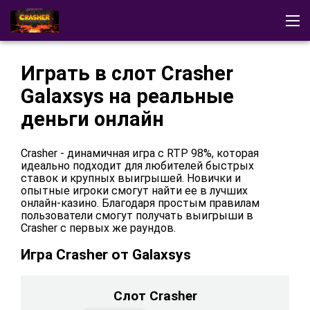
Crasher
Отзывы
Скачать приложение
Стратегии
Играть в слот Crasher
Демо игра
Другие Игры
Galaxsys на реальные
Играть в казино
деньги онлайн
Crasher - динамичная игра с RTP 98%, которая
идеально подходит для любителей быстрых
ставок и крупных выигрышей. Новички и
опытные игроки смогут найти ее в лучших
онлайн-казино. Благодаря простым правилам
пользователи смогут получать выигрыши в
Crasher с первых же раундов.
Игра Crasher от Galaxsys
Слот Crasher