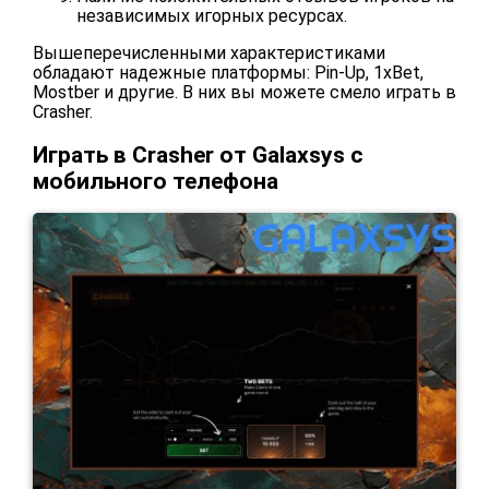
независимых игорных ресурсах.
Вышеперечисленными характеристиками
обладают надежные платформы: Pin-Up, 1xBet,
Mostber и другие. В них вы можете смело играть в
Crasher.
Играть в Crasher от Galaxsys с
мобильного телефона