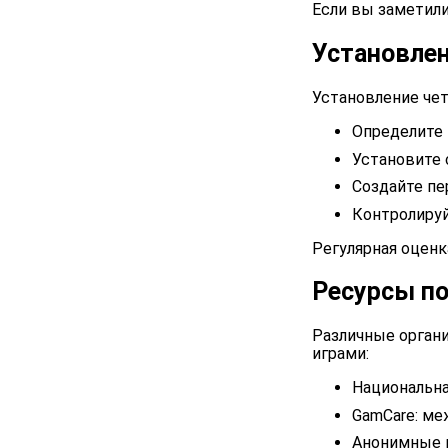
Если вы заметили
Установлен
Установление чет
Определите
Установите
Создайте пе
Контролируй
Регулярная оцен
Ресурсы п
Различные орган
играми:
Национальна
GamCare: ме
Анонимные и