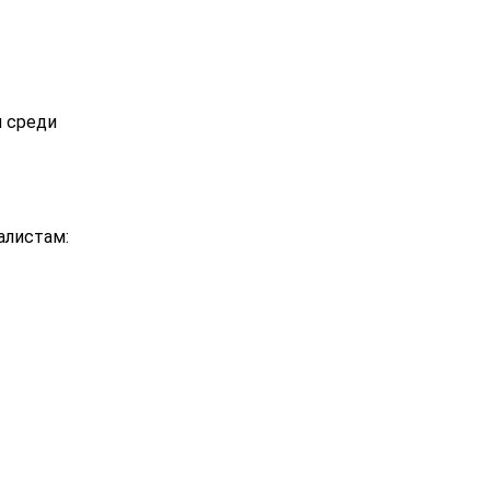
 среди
алистам: