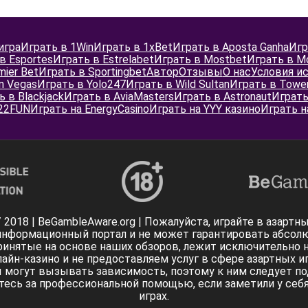
игра
Играть в 1Win
Играть в 1xBet
Играть в Aposta Ganha
Игр
в Esportes
Играть в Estrelabet
Играть в Mostbet
Играть в M
mier Bet
Играть в Sportingbet
Автор
Отзывы
О нас
Условия и
n Vegas
Играть в Yolo247
Играть в Wild Sultan
Играть в Tower
ь в Blackjack
Играть в AviaMasters
Играть в Astronaut
Играть 
 22FUN
Играть на EnergyCasino
Играть на YYY казино
Играть н
 / 2018 | BeGambleAware.org | Пожалуйста, играйте в азарт
информационный портал и не может гарантировать абсол
инятые на основе наших обзоров, лежит исключительно н
йн-казино и не предоставляем услуг в сфере азартных и
ы могут вызывать зависимость, поэтому к ним следует под
тесь за профессиональной помощью, если заметили у себ
играх.