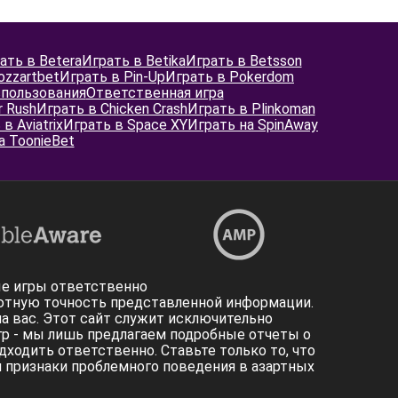
ать в Betera
Играть в Betika
Играть в Betsson
ozzartbet
Играть в Pin-Up
Играть в Pokerdom
спользования
Ответственная игра
 Rush
Играть в Chicken Crash
Играть в Plinkoman
в Aviatrix
Играть в Space XY
Играть на SpinAway
а ToonieBet
ные игры ответственно
ютную точность представленной информации.
а вас. Этот сайт служит исключительно
гр - мы лишь предлагаем подробные отчеты о
ходить ответственно. Ставьте только то, что
я признаки проблемного поведения в азартных