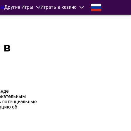
ра
Другие Игры
Играть в казино
 в
анде
лекательным
ь потенциальные
ацию об