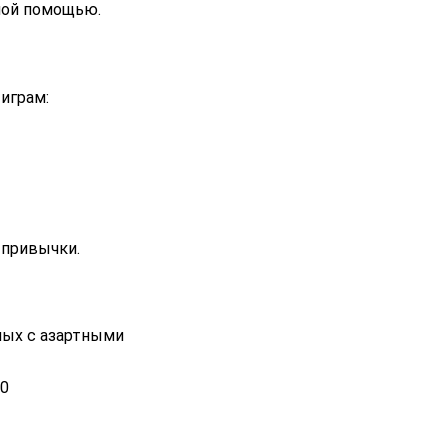
ной помощью.
играм:
 привычки.
ных с азартными
00