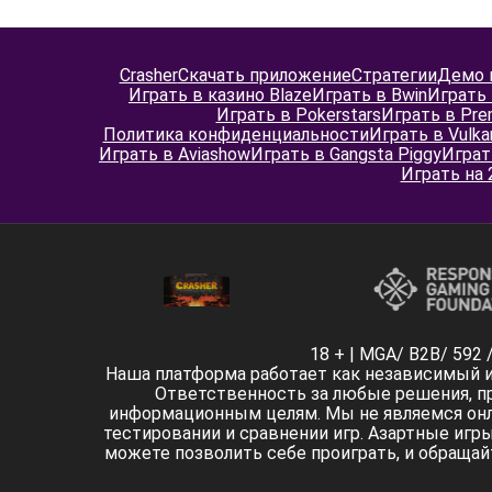
Crasher
Скачать приложение
Стратегии
Демо 
Играть в казино Blaze
Играть в Bwin
Играть 
Играть в Pokerstars
Играть в Pre
Политика конфиденциальности
Играть в Vulka
Играть в Aviashow
Играть в Gangsta Piggy
Играт
Играть на
18 + | MGA/ B2B/ 592
Наша платформа работает как независимый 
Ответственность за любые решения, пр
информационным целям. Мы не являемся онла
тестировании и сравнении игр. Азартные игр
можете позволить себе проиграть, и обращай