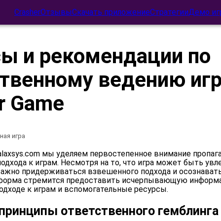
Crasher
Отзывы
Скачать приложение
Стратегии
Демо иг
ы и рекомендации по
твенному ведению игр
r Game
ная игра
galaxsys.com мы уделяем первостепенное внимание пропаг
одхода к играм. Несмотря на то, что игра может быть ув
 важно придерживаться взвешенного подхода и осознават
тформа стремится предоставить исчерпывающую информ
одходе к играм и вспомогательные ресурсы.
принципы ответственного гемблинга