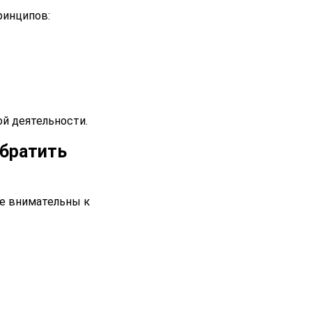
ринципов:
й деятельности.
обратить
те внимательны к