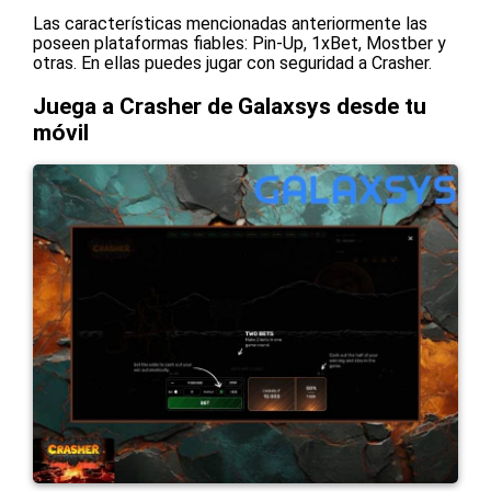
Las características mencionadas anteriormente las
poseen plataformas fiables: Pin-Up, 1xBet, Mostber y
otras. En ellas puedes jugar con seguridad a Crasher.
Juega a Crasher de Galaxsys desde tu
móvil