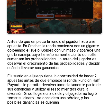
Antes de que empiece la ronda, el jugador hace una
apuesta. En Crasher, la ronda comienza con un gigante
golpeando el suelo. Golpea con un mazo y aparece una
grieta naranja, cuyo tamaño aumenta. Junto con ella,
aumentan las probabilidades. La tarea del jugador es
observar el crecimiento de las probabilidades y decidir
cuándo llevarse sus ganancias.
El usuario en el juego tiene la oportunidad de hacer 2
apuestas antes de que empiece la ronda. Función Half
Payout - le permite devolver inmediatamente parte de
sus ganancias y utilizar el resto mientras dura la
diversión. Si se llega a una caída y el jugador no logró
tomar su dinero - se considera una pérdida, y las
posibles ganancias se queman.