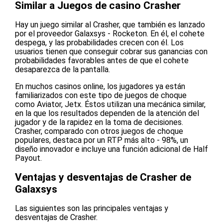
Similar a Juegos de casino Crasher
Hay un juego similar al Crasher, que también es lanzado
por el proveedor Galaxsys - Rocketon. En él, el cohete
despega, y las probabilidades crecen con él. Los
usuarios tienen que conseguir cobrar sus ganancias con
probabilidades favorables antes de que el cohete
desaparezca de la pantalla.
En muchos casinos online, los jugadores ya están
familiarizados con este tipo de juegos de choque
como Aviator, Jetx. Éstos utilizan una mecánica similar,
en la que los resultados dependen de la atención del
jugador y de la rapidez en la toma de decisiones.
Crasher, comparado con otros juegos de choque
populares, destaca por un RTP más alto - 98%, un
diseño innovador e incluye una función adicional de Half
Payout.
Ventajas y desventajas de Crasher de
Galaxsys
Las siguientes son las principales ventajas y
desventajas de Crasher.