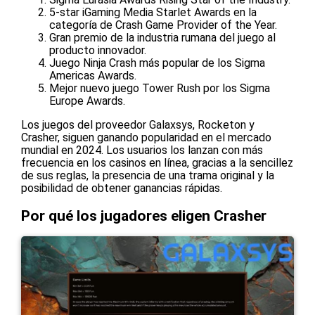
5-star iGaming Media Starlet Awards en la
categoría de Crash Game Provider of the Year.
Gran premio de la industria rumana del juego al
producto innovador.
Juego Ninja Crash más popular de los Sigma
Americas Awards.
Mejor nuevo juego Tower Rush por los Sigma
Europe Awards.
Los juegos del proveedor Galaxsys, Rocketon y
Crasher, siguen ganando popularidad en el mercado
mundial en 2024. Los usuarios los lanzan con más
frecuencia en los casinos en línea, gracias a la sencillez
de sus reglas, la presencia de una trama original y la
posibilidad de obtener ganancias rápidas.
Por qué los jugadores eligen Crasher