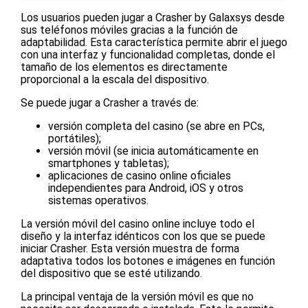
Los usuarios pueden jugar a Crasher by Galaxsys desde
sus teléfonos móviles gracias a la función de
adaptabilidad. Esta característica permite abrir el juego
con una interfaz y funcionalidad completas, donde el
tamaño de los elementos es directamente
proporcional a la escala del dispositivo.
Se puede jugar a Crasher a través de:
versión completa del casino (se abre en PCs,
portátiles);
versión móvil (se inicia automáticamente en
smartphones y tabletas);
aplicaciones de casino online oficiales
independientes para Android, iOS y otros
sistemas operativos.
La versión móvil del casino online incluye todo el
diseño y la interfaz idénticos con los que se puede
iniciar Crasher. Esta versión muestra de forma
adaptativa todos los botones e imágenes en función
del dispositivo que se esté utilizando.
La principal ventaja de la versión móvil es que no