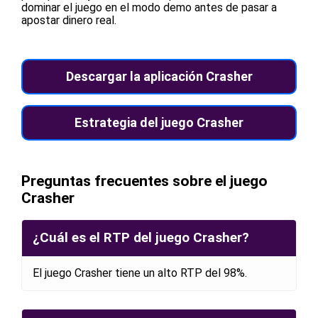
dominar el juego en el modo demo antes de pasar a
apostar dinero real.
Descargar la aplicación Crasher
Estrategia del juego Crasher
Preguntas frecuentes sobre el juego
Crasher
¿Cuál es el RTP del juego Crasher?
El juego Crasher tiene un alto RTP del 98%.