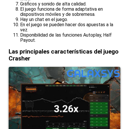
Gráficos y sonido de alta calidad.
El juego funciona de forma adaptativa en
dispositivos móviles y de sobremesa.
Hay un chat en el juego.
En el juego se pueden hacer dos apuestas a la
vez.
Disponibilidad de las funciones Autoplay, Half
Payout.
Las principales características del juego
Crasher