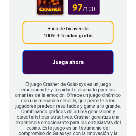
97
/100
Bono de bienvenida
100% + tiradas gratis
Juega ahora
El juego Crasher de Galaxsys es un juego
emocionante y trepidante diseñado para los
amantes de la emoción. Ofrece un juego dinámico
con una mecánica sencilla, que permite a los
jugadores predecir resultados y ganar a lo grande.
Combinando gráficos de última generación y
características atractivas, Crasher garantiza una
experiencia emocionante para los entusiastas del
casino. Este juego es un testimonio del
compromiso de Galaxsys con la innovación y la