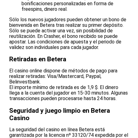
bonificaciones personalizadas en forma de
freespins, dinero real.
Sólo los nuevos jugadores pueden obtener un bono de
bienvenida en Betera tras realizar su primer depósito.
Sólo se puede activar una vez, sin posibilidad de
reutilización. En Crasher, el bono recibido se puede
apostar. Las condiciones de apuesta y el periodo de
validez son individuales para cada jugador.
Retiradas en Betera
El casino online dispone de métodos de pago para
realizar retiradas: Visa/Mastercard, Paypal,
Belinvestbank.
El importe mínimo de retirada es de 1,9 $. El dinero
llega a la cuenta del jugador en 15-30 minutos. Algunas
transacciones pueden procesarse hasta 24 horas.
Seguridad y juego limpio en Betera
Casino
La seguridad del casino en línea Betera está
garantizada por la licencia nº 33120/74 expedida por el