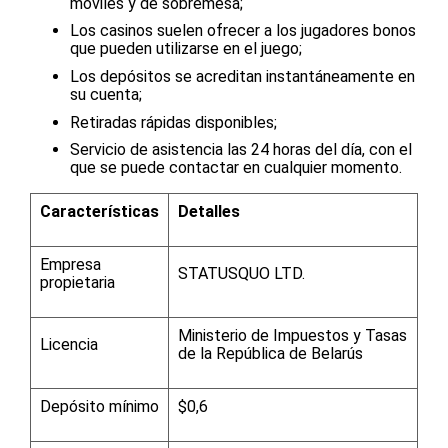
móviles y de sobremesa;
Los casinos suelen ofrecer a los jugadores bonos
que pueden utilizarse en el juego;
Los depósitos se acreditan instantáneamente en
su cuenta;
Retiradas rápidas disponibles;
Servicio de asistencia las 24 horas del día, con el
que se puede contactar en cualquier momento.
Características
Detalles
Empresa
STATUSQUO LTD.
propietaria
Ministerio de Impuestos y Tasas
Licencia
de la República de Belarús
Depósito mínimo
$0,6