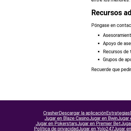
Recursos ad
Póngase en contact
Asesoramient
Apoyo de ase
Recursos de t
Grupos de ap
Recuerde que pedir
Crasher
Descargar la aplicación
Estrategias
Jugar en Blaze Casino
Jugar en Bwin
Jugar 
Jugar en Pokerstars
Jugar en Premier Bet
Juga
Política de privacidad
Jugar en Yolo247
Jugar en