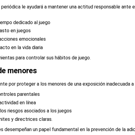
periódica le ayudará a mantener una actitud responsable ante el
tiempo dedicado al juego
gasto en juegos
eacciones emocionales
acto en la vida diaria
mientas para controlar sus hábitos de juego.
de menores
e por proteger a los menores de una exposición inadecuada a 
ntroles parentales
actividad en línea
los riesgos asociados a los juegos
ites y directrices claras.
es desempeñan un papel fundamental en la prevención de la adic