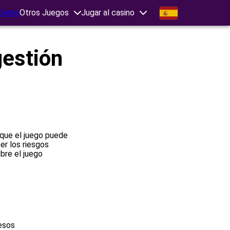
Demo
Otros Juegos
Jugar al casino
gestión
nque el juego puede
er los riesgos
bre el juego
esos