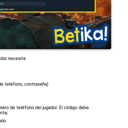
ador necesita:
de teléfono, contraseña)
úmero de teléfono del jugador. El código debe
ente;
alo.