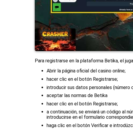
Para registrarse en la plataforma Betika, el jug
Abrir la página oficial del casino online;
hacer clic en el botón Registrarse;
introducir sus datos personales (número 
aceptar las normas de Betika
hacer clic en el botón Registrarse;
a continuación, se enviará un código al n
introducirse en el formulario correspondi
haga clic en el botón Verificar e introdúzc