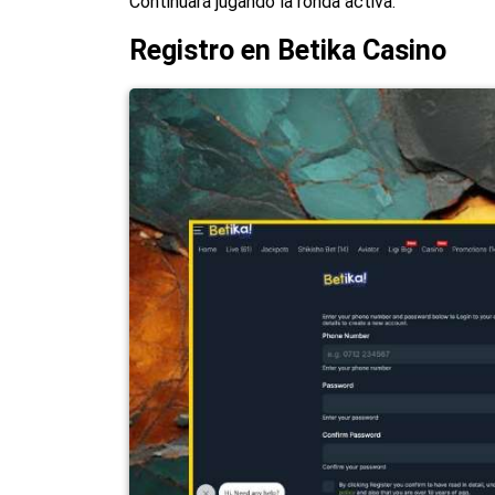
Continuará jugando la ronda activa.
Registro en Betika Casino