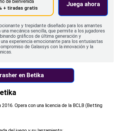
no de bienvenida
Juega ahora
 + tiradas gratis
mocionante y trepidante diseñado para los amantes
 una mecánica sencilla, que permite a los jugadores
mbinando gráficos de última generación y
a una experiencia emocionante para los entusiastas
 compromiso de Galaxsys con la innovación y la
nicas.
rasher en Betika
etika
en 2016. Opera con una licencia de la BCLB (Betting
ueda del juego y su lanzamiento;