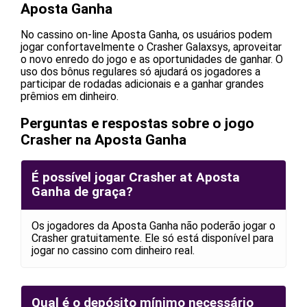
Aposta Ganha
No cassino on-line Aposta Ganha, os usuários podem
jogar confortavelmente o Crasher Galaxsys, aproveitar
o novo enredo do jogo e as oportunidades de ganhar. O
uso dos bônus regulares só ajudará os jogadores a
participar de rodadas adicionais e a ganhar grandes
prêmios em dinheiro.
Perguntas e respostas sobre o jogo
Crasher na Aposta Ganha
É possível jogar Crasher at Aposta
Ganha de graça?
Os jogadores da Aposta Ganha não poderão jogar o
Crasher gratuitamente. Ele só está disponível para
jogar no cassino com dinheiro real.
Qual é o depósito mínimo necessário