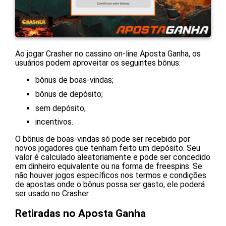
Ao jogar Crasher no cassino on-line Aposta Ganha, os
usuários podem aproveitar os seguintes bônus:
bônus de boas-vindas;
bônus de depósito;
sem depósito;
incentivos.
O bônus de boas-vindas só pode ser recebido por
novos jogadores que tenham feito um depósito. Seu
valor é calculado aleatoriamente e pode ser concedido
em dinheiro equivalente ou na forma de freespins. Se
não houver jogos específicos nos termos e condições
de apostas onde o bônus possa ser gasto, ele poderá
ser usado no Crasher.
Retiradas no Aposta Ganha