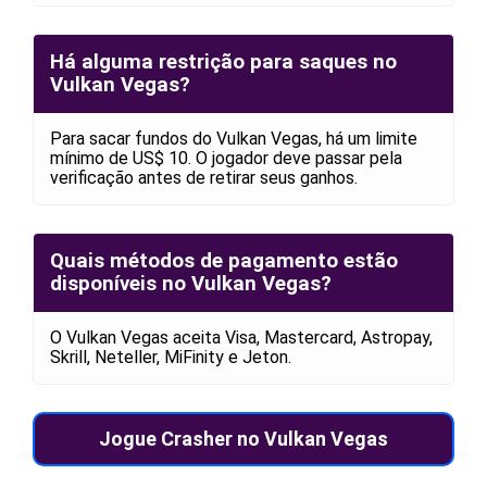
Há alguma restrição para saques no
Vulkan Vegas?
Para sacar fundos do Vulkan Vegas, há um limite
mínimo de US$ 10. O jogador deve passar pela
verificação antes de retirar seus ganhos.
Quais métodos de pagamento estão
disponíveis no Vulkan Vegas?
O Vulkan Vegas aceita Visa, Mastercard, Astropay,
Skrill, Neteller, MiFinity e Jeton.
Jogue Crasher no Vulkan Vegas