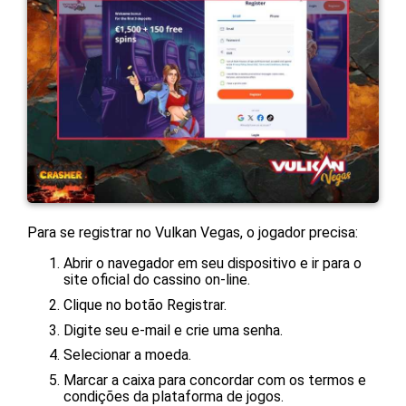
Para se registrar no Vulkan Vegas, o jogador precisa:
Abrir o navegador em seu dispositivo e ir para o
site oficial do cassino on-line.
Clique no botão Registrar.
Digite seu e-mail e crie uma senha.
Selecionar a moeda.
Marcar a caixa para concordar com os termos e
condições da plataforma de jogos.