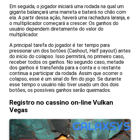
Em seguida, o jogador iniciará uma rodada na qual um
gigante balançará uma marreta e baterá no chão com
ela. A partir dessa ação, haverá uma rachadura laranja, e
o multiplicador começará a crescer. Os ganhos do
usuário dependem diretamente do valor do
multiplicador.
A principal tarefa do jogador é ter tempo para
pressionar um dos botões (Cashout, Half payout) antes
do início do colapso. Isso permitirá, no primeiro caso,
receber todos os ganhos. No segundo caso, metade
dos ganhos é transferida para a conta e o restante
continua a participar da rodada. Assim que ocorrer o
colapso, esse é um sinal do fim do jogo. Se durante
esse tempo o usuário não tiver usado um dos dois
botões, os possíveis ganhos serão queimados.
Registro no cassino on-line Vulkan
Vegas