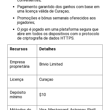
convenientes;
Pagamento garantido dos ganhos com base em
uma licença válida de Curaçao;
Promoções e bônus semanais oferecidos aos
jogadores;
O jogo é jogado em uma plataforma segura que
abre em todos os dispositivos com o protocolo
de criptografia de dados HTTPS.
Recursos
Detalhes
Empresa
Brivio Limited
proprietária
Licença
Curaçao
Depósito
$10
mínimo
Métodos de
Visa, Mastercard, Astropay, Skrill,