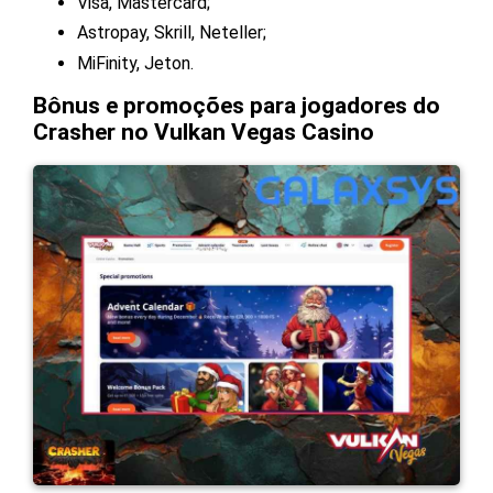
Visa, Mastercard;
Astropay, Skrill, Neteller;
MiFinity, Jeton.
Bônus e promoções para jogadores do
Crasher no Vulkan Vegas Casino