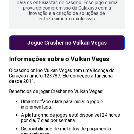
para os entusiastas de cassino. Esse jogo é uma
prova do compromisso da Galaxsys com a
inovação e a criação de soluções de
entretenimento exclusivas.
Jogue Crasher no Vulkan Vegas
Informações sobre o Vulkan Vegas
O cassino online Vulkan Vegas tem uma licença de
Curaçao número 123787. Ele começou a funcionar
desde 2011.
Benefícios de jogar Crasher no Vulkan Vegas:
Uma interface clara para iniciar o jogo é
implementada;
A plataforma de jogos está disponível 24 horas
por dia, 7 dias por semana;
Disponibilidade de métodos de pagamento