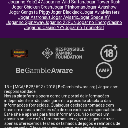
Jogar no Yolo247
Jogar no Wild Sultan
Jogar Tower Rush
Jogar Chicken Crash
Jogar Plinkoman
Jogar Aviashow
Jogar Gangsta Piggy
Jogar Blackjack
Jogar AviaMasters
Jogar Astronaut
Jogar Aviatrix
Jogar Space XY
Jogar no SpinAway
Jogar no 22FUN
Jogar no EnergyCasino
Jogar no Casino YYY
Jogar no ToonieBet
18 + | MGA/ B2B/ 592 / 2018 | BeGambleAware.org | Jogue com
responsabilidade
Nossa plataforma opera como um portal de informações
independente e não pode garantir a precisão absoluta das
informações fornecidas. Quaisquer decisões tomadas com
base em nossas análises são de sua exclusiva responsabilidade.
Este site é apenas para fins informativos. Não somos um
cassino on-line e não fornecemos serviços de jogos de azar -
apenas oferecemos testes detalhados de jogos e relatórios de