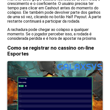
crescimento e o coeficiente. O usuário precisa ter
tempo para clicar em Cashout antes do momento do
colapso. Ele também pode devolver parte dos ganhos
de uma só vez, clicando no botão Half Payout. A parte
restante continuará a participar da rodada.
A rachadura pode chegar ao colapso a qualquer
momento. Se o jogador perceber isso, a rodada é
considerada perdida e é hora de apostar na próxima.
Como se registrar no cassino on-line
Esportes