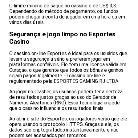
O limite mínimo de saque no cassino é de US$ 3,3.
Dependendo do método de pagamento, os fundos
podem chegar à conta do jogador em uma hora ou em
vários dias úteis.
Segurança e jogo limpo no Esportes
Casino
O cassino on-line Esportes é ideal para os usuários que
levam a segurança a sério e preferem jogar em
plataformas confiáveis. Ele tem uma licença válida em
Curaçao, o que garante que todos os bônus e ganhos
sejam pagos legalmente. O cassino on-line é
regulamentado pela ESPORTES GAMING RJ LTDA.
Ao jogar no Crasher, os usuários podem ter a certeza
de resultados justos graças ao uso do Gerador de
Números Aleatórios (RNG). Essa tecnologia impede
que o cassino influencie os resultados finais.
Ao abrir o site do Esportes, os jogadores verão que ele
opera usando o protocolo HTTPS. Graças a ele, os
dados são criptografados instantaneamente e não
podem ser acessados por terceiros.