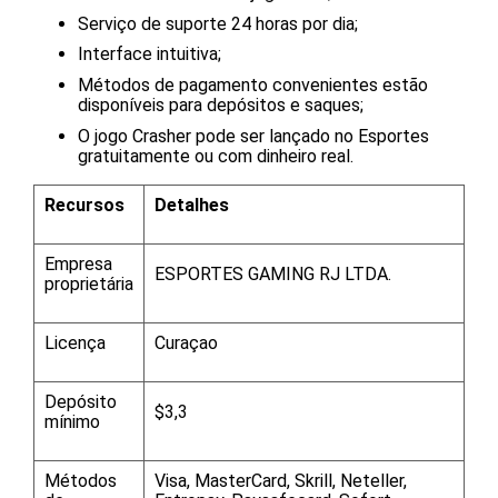
Serviço de suporte 24 horas por dia;
Interface intuitiva;
Métodos de pagamento convenientes estão
disponíveis para depósitos e saques;
O jogo Crasher pode ser lançado no Esportes
gratuitamente ou com dinheiro real.
Recursos
Detalhes
Empresa
ESPORTES GAMING RJ LTDA.
proprietária
Licença
Curaçao
Depósito
$3,3
mínimo
Métodos
Visa, MasterCard, Skrill, Neteller,