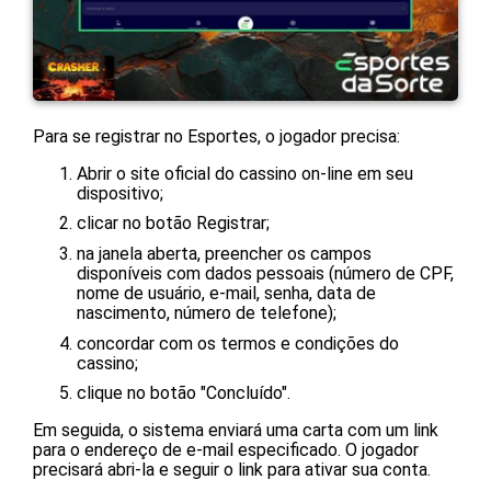
Para se registrar no Esportes, o jogador precisa:
Abrir o site oficial do cassino on-line em seu
dispositivo;
clicar no botão Registrar;
na janela aberta, preencher os campos
disponíveis com dados pessoais (número de CPF,
nome de usuário, e-mail, senha, data de
nascimento, número de telefone);
concordar com os termos e condições do
cassino;
clique no botão "Concluído".
Em seguida, o sistema enviará uma carta com um link
para o endereço de e-mail especificado. O jogador
precisará abri-la e seguir o link para ativar sua conta.