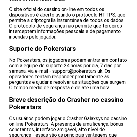
O site oficial do cassino on-line em todos os
dispositivos é aberto usando o protocolo HTTPS, que
permite a criptografia instantânea de todos os dados.
O protocolo de segurança não permite que terceiros
interceptem informações pessoais e de pagamento
inseridas pelo jogador.
Suporte do Pokerstars
No Pokerstars, os jogadores podem entrar em contato
com a equipe de suporte 24 horas por dia, 7 dias por
semana, via e-mail -
support@pokerstars.uk
. Os
operadores tentam responder prontamente às
perguntas e ajudar a resolver as situações que surgem.
O tempo médio de resposta é de até uma hora.
Breve descrição do Crasher no cassino
Pokerstars
Os usuários podem jogar o Crasher Galaxsys no cassino
on-line Pokerstars. A presença de uma licença, bônus
constantes, interface amigável, alto nível de
segurança - essas são as principais vantagens que