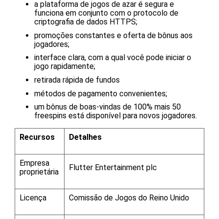
a plataforma de jogos de azar é segura e
funciona em conjunto com o protocolo de
criptografia de dados HTTPS;
promoções constantes e oferta de bônus aos
jogadores;
interface clara, com a qual você pode iniciar o
jogo rapidamente;
retirada rápida de fundos
métodos de pagamento convenientes;
um bônus de boas-vindas de 100% mais 50
freespins está disponível para novos jogadores.
Recursos
Detalhes
Empresa
Flutter Entertainment plc
proprietária
Licença
Comissão de Jogos do Reino Unido