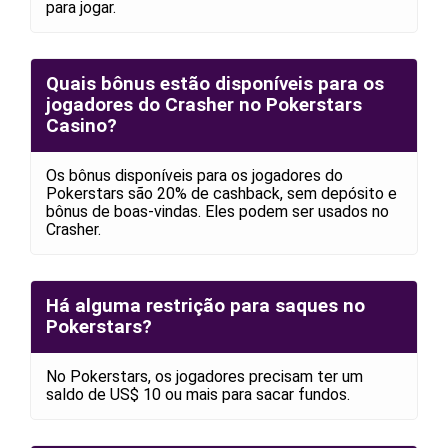
para jogar.
Quais bônus estão disponíveis para os
jogadores do Crasher no Pokerstars
Casino?
Os bônus disponíveis para os jogadores do
Pokerstars são 20% de cashback, sem depósito e
bônus de boas-vindas. Eles podem ser usados no
Crasher.
Há alguma restrição para saques no
Pokerstars?
No Pokerstars, os jogadores precisam ter um
saldo de US$ 10 ou mais para sacar fundos.