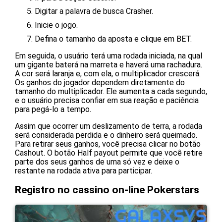
Digitar a palavra de busca Crasher.
Inicie o jogo.
Defina o tamanho da aposta e clique em BET.
Em seguida, o usuário terá uma rodada iniciada, na qual
um gigante baterá na marreta e haverá uma rachadura.
A cor será laranja e, com ela, o multiplicador crescerá.
Os ganhos do jogador dependem diretamente do
tamanho do multiplicador. Ele aumenta a cada segundo,
e o usuário precisa confiar em sua reação e paciência
para pegá-lo a tempo.
Assim que ocorrer um deslizamento de terra, a rodada
será considerada perdida e o dinheiro será queimado.
Para retirar seus ganhos, você precisa clicar no botão
Cashout. O botão Half payout permite que você retire
parte dos seus ganhos de uma só vez e deixe o
restante na rodada ativa para participar.
Registro no cassino on-line Pokerstars