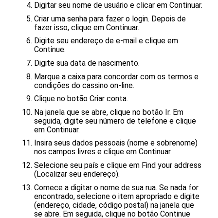
Digitar seu nome de usuário e clicar em Continuar.
Criar uma senha para fazer o login. Depois de
fazer isso, clique em Continuar.
Digite seu endereço de e-mail e clique em
Continue.
Digite sua data de nascimento.
Marque a caixa para concordar com os termos e
condições do cassino on-line.
Clique no botão Criar conta.
Na janela que se abre, clique no botão Ir. Em
seguida, digite seu número de telefone e clique
em Continuar.
Insira seus dados pessoais (nome e sobrenome)
nos campos livres e clique em Continuar.
Selecione seu país e clique em Find your address
(Localizar seu endereço).
Comece a digitar o nome de sua rua. Se nada for
encontrado, selecione o item apropriado e digite
(endereço, cidade, código postal) na janela que
se abre. Em seguida, clique no botão Continue