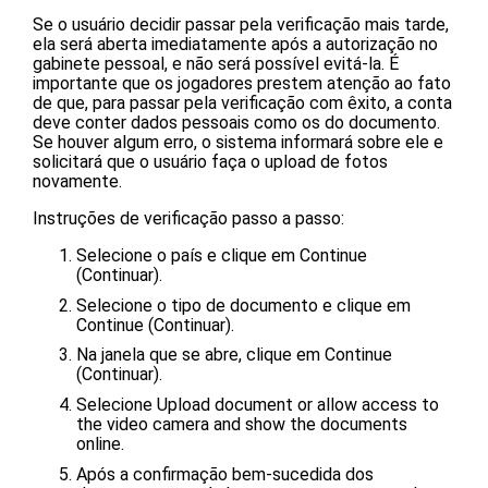
Se o usuário decidir passar pela verificação mais tarde,
ela será aberta imediatamente após a autorização no
gabinete pessoal, e não será possível evitá-la. É
importante que os jogadores prestem atenção ao fato
de que, para passar pela verificação com êxito, a conta
deve conter dados pessoais como os do documento.
Se houver algum erro, o sistema informará sobre ele e
solicitará que o usuário faça o upload de fotos
novamente.
Instruções de verificação passo a passo:
Selecione o país e clique em Continue
(Continuar).
Selecione o tipo de documento e clique em
Continue (Continuar).
Na janela que se abre, clique em Continue
(Continuar).
Selecione Upload document or allow access to
the video camera and show the documents
online.
Após a confirmação bem-sucedida dos