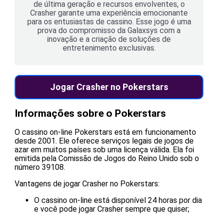
de última geração e recursos envolventes, o
Crasher garante uma experiência emocionante
para os entusiastas de cassino. Esse jogo é uma
prova do compromisso da Galaxsys com a
inovação e a criação de soluções de
entretenimento exclusivas.
Jogar Crasher no Pokerstars
Informações sobre o Pokerstars
O cassino on-line Pokerstars está em funcionamento
desde 2001. Ele oferece serviços legais de jogos de
azar em muitos países sob uma licença válida. Ela foi
emitida pela Comissão de Jogos do Reino Unido sob o
número 39108.
Vantagens de jogar Crasher no Pokerstars:
O cassino on-line está disponível 24 horas por dia
e você pode jogar Crasher sempre que quiser;