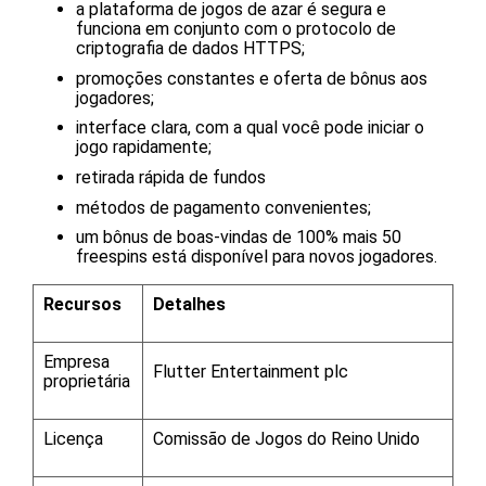
a plataforma de jogos de azar é segura e
funciona em conjunto com o protocolo de
criptografia de dados HTTPS;
promoções constantes e oferta de bônus aos
jogadores;
interface clara, com a qual você pode iniciar o
jogo rapidamente;
retirada rápida de fundos
métodos de pagamento convenientes;
um bônus de boas-vindas de 100% mais 50
freespins está disponível para novos jogadores.
Recursos
Detalhes
Empresa
Flutter Entertainment plc
proprietária
Licença
Comissão de Jogos do Reino Unido