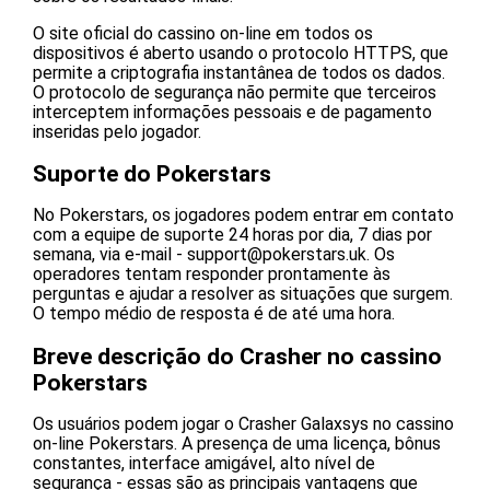
O site oficial do cassino on-line em todos os
dispositivos é aberto usando o protocolo HTTPS, que
permite a criptografia instantânea de todos os dados.
O protocolo de segurança não permite que terceiros
interceptem informações pessoais e de pagamento
inseridas pelo jogador.
Suporte do Pokerstars
No Pokerstars, os jogadores podem entrar em contato
com a equipe de suporte 24 horas por dia, 7 dias por
semana, via e-mail - support@pokerstars.uk. Os
operadores tentam responder prontamente às
perguntas e ajudar a resolver as situações que surgem.
O tempo médio de resposta é de até uma hora.
Breve descrição do Crasher no cassino
Pokerstars
Os usuários podem jogar o Crasher Galaxsys no cassino
on-line Pokerstars. A presença de uma licença, bônus
constantes, interface amigável, alto nível de
segurança - essas são as principais vantagens que