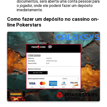
documentos, será aberta uma conta pessoal para
o jogador, onde ele poderá fazer um depósito
imediatamente.
Como fazer um depósito no cassino on-
line Pokerstars