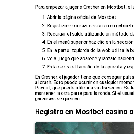
Para empezar a jugar a Crasher en Mostbet, el 
Abrir la página oficial de Mostbet.
Registrarse o iniciar sesión en su gabinet
Recargar el saldo utilizando un método d
En el menú superior haz clic en la sección 
En la parte izquierda de la web utiliza la
Ve al juego que aparece y lánzalo haciendo
Establezca el tamaño de la apuesta y esp
En Crasher, el jugador tiene que conseguir puls
al crash. Esto puede ocurrir en cualquier momen
Payout, que puede utilizar a su discreción. Se 
mantener la otra parte para la ronda. Si el usuar
ganancias se queman.
Registro en Mostbet casino o