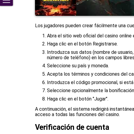
Los jugadores pueden crear fácilmente una cue
Abra el sitio web oficial del casino online 
Haga clic en el botón Registrarse.
Introduzca sus datos (nombre de usuario, 
número de teléfono) en los campos libres
Seleccione su país y moneda.
Acepta los términos y condiciones del ca
Introduzca el código promocional, si está 
Seleccione opcionalmente la bonificación
Haga clic en el botón "Jugar".
A continuación, el sistema redirigirá instantán
acceso a todas las funciones del casino.
Verificación de cuenta