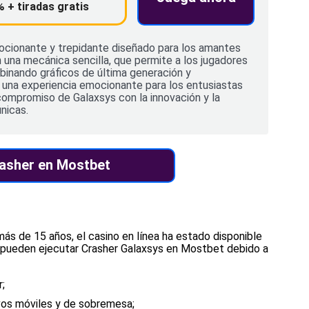
 + tiradas gratis
mocionante y trepidante diseñado para los amantes
 una mecánica sencilla, que permite a los jugadores
mbinando gráficos de última generación y
a una experiencia emocionante para los entusiastas
 compromiso de Galaxsys con la innovación y la
nicas.
asher en Mostbet
s de 15 años, el casino en línea ha estado disponible
 pueden ejecutar Crasher Galaxsys en Mostbet debido a
r;
vos móviles y de sobremesa;