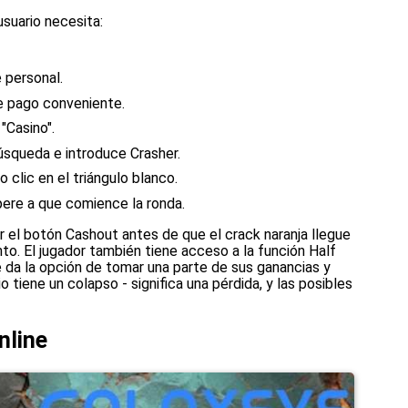
usuario necesita:
e personal.
e pago conveniente.
"Casino".
 búsqueda e introduce Crasher.
 clic en el triángulo blanco.
ere a que comience la ronda.
ar el botón Cashout antes de que el crack naranja llegue
to. El jugador también tiene acceso a la función Half
le da la opción de tomar una parte de sus ganancias y
io tiene un colapso - significa una pérdida, y las posibles
nline