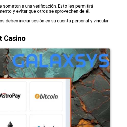
 sometan a una verificación. Esto les permitirá
omento y evitar que otros se aprovechen de él.
ios deben iniciar sesión en su cuenta personal y vincular
t Casino