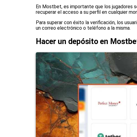
En Mostbet, es importante que los jugadores se
recuperar el acceso a su perfil en cualquier m
Para superar con éxito la verificación, los usuar
un correo electrónico o teléfono a la misma.
Hacer un depósito en Mostbe