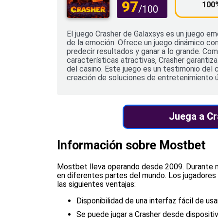
97
100%
/100
El juego Crasher de Galaxsys es un juego e
de la emoción. Ofrece un juego dinámico con
predecir resultados y ganar a lo grande. Co
características atractivas, Crasher garantiz
del casino. Este juego es un testimonio del
creación de soluciones de entretenimiento ú
Juega a Cr
Información sobre Mostbet
Mostbet lleva operando desde 2009. Durante má
en diferentes partes del mundo. Los jugadores
las siguientes ventajas:
Disponibilidad de una interfaz fácil de usa
Se puede jugar a Crasher desde dispositi