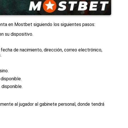
nta en Mostbet siguiendo los siguientes pasos:
en su dispositivo.
fecha de nacimiento, dirección, correo electrónico,
.
sino.
disponible.
 disponible.
eamente al jugador al gabinete personal, donde tendrá