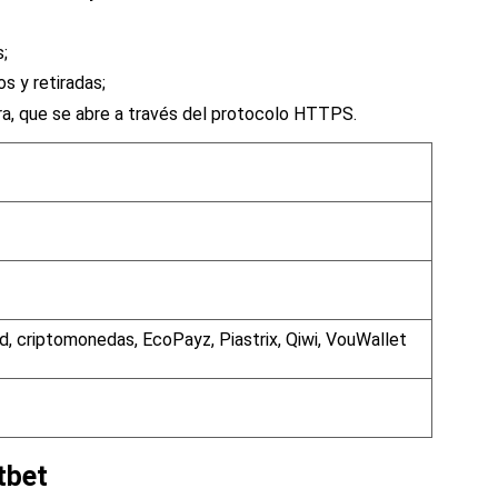
;
 y retiradas;
ra, que se abre a través del protocolo HTTPS.
d, criptomonedas, EcoPayz, Piastrix, Qiwi, VouWallet
tbet