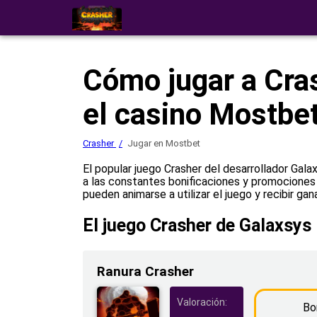
Cómo jugar a Cra
el casino Mostbe
Crasher
Jugar en Mostbet
El popular juego Crasher del desarrollador Gala
a las constantes bonificaciones y promociones q
pueden animarse a utilizar el juego y recibir gan
El juego Crasher de Galaxsys
Ranura Crasher
Valoración:
Bo