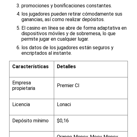
promociones y bonificaciones constantes.
los jugadores pueden retirar cómodamente sus
ganancias, así como realizar depósitos.
El casino en línea se abre de forma adaptativa en
dispositivos móviles y de sobremesa, lo que
permite jugar en cualquier lugar.
los datos de los jugadores están seguros y
encriptados al instante.
Características
Detalles
Empresa
Premier CI
propietaria
Licencia
Lonaci
Depósito mínimo
$0,16
Orange Money, Moov Money,