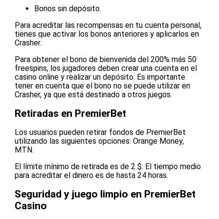
Bonos sin depósito.
Para acreditar las recompensas en tu cuenta personal,
tienes que activar los bonos anteriores y aplicarlos en
Crasher.
Para obtener el bono de bienvenida del 200% más 50
freespins, los jugadores deben crear una cuenta en el
casino online y realizar un depósito. Es importante
tener en cuenta que el bono no se puede utilizar en
Crasher, ya que está destinado a otros juegos.
Retiradas en PremierBet
Los usuarios pueden retirar fondos de PremierBet
utilizando las siguientes opciones: Orange Money,
MTN.
El límite mínimo de retirada es de 2 $. El tiempo medio
para acreditar el dinero es de hasta 24 horas.
Seguridad y juego limpio en PremierBet
Casino