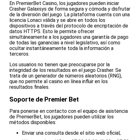
En PremierBet Casino, los jugadores pueden iniciar
Crasher Galaxsys de forma segura y cómoda y disfrutar
de la diversión del juego. La plataforma cuenta con una
licencia Lonaci válida y se abre en todos los
dispositivos a través del protocolo de encriptación de
datos HTTPS. Esto le permite ofrecer
simultáneamente a los jugadores una garantía de pago
de todas las ganancias a nivel legislativo, así como
ocultar instantáneamente toda la información a
terceros.
Los usuarios no tienen que preocuparse por la
integridad de los resultados en el juego Crasher. Se
trata de un generador de números aleatorios (RNG),
que no permite al casino en línea influir en los
resultados finales.
Soporte de Premier Bet
Para ponerse en contacto con el equipo de asistencia
de PremierBet, los jugadores pueden utilizar los
métodos disponibles:
Enviar una consulta desde el sitio web oficial;