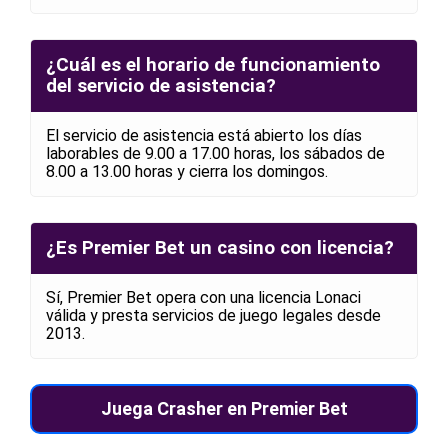
¿Cuál es el horario de funcionamiento
del servicio de asistencia?
El servicio de asistencia está abierto los días
laborables de 9.00 a 17.00 horas, los sábados de
8.00 a 13.00 horas y cierra los domingos.
¿Es Premier Bet un casino con licencia?
Sí, Premier Bet opera con una licencia Lonaci
válida y presta servicios de juego legales desde
2013.
Juega Crasher en Premier Bet