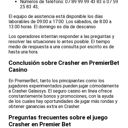
Números de teléfono: 07 89 99 99 43 83 o 07 59
25 83 43;
El equipo de asistencia está disponible los días
laborables de 09:00 a 17:00. Los sábados, de 8.00 a
13.00 horas. El domingo es día de descanso.
Los operadores intentan responder a las preguntas y
resolver las situaciones lo antes posible. El tiempo
medio de respuesta a una consulta por escrito es de
hasta una hora.
Conclusión sobre Crasher en PremierBet
Casino
En PremierBet, tanto los principiantes como los
jugadores experimentados pueden jugar cómodamente
a Crasher Galaxsys. El seguro casino en línea ofrece
constantemente bonos y promociones, con la ayuda
de los cuales hay oportunidades de jugar más rondas y
obtener ganancias extra en Crasher.
Preguntas frecuentes sobre el juego
Crasher en Premier Bet