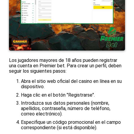
Los jugadores mayores de 18 años pueden registrar
una cuenta en Premier bet. Para crear un perfil, deben
seguir los siguientes pasos:
Abra el sitio web oficial del casino en línea en su
dispositivo.
Haga clic en el botón "Registrarse".
Introduzca sus datos personales (nombre,
apellidos, contraseña, número de teléfono,
correo electrónico).
Especifique un código promocional en el campo
correspondiente (si está disponible).