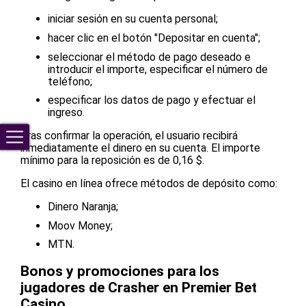
iniciar sesión en su cuenta personal;
hacer clic en el botón "Depositar en cuenta";
seleccionar el método de pago deseado e
introducir el importe, especificar el número de
teléfono;
especificar los datos de pago y efectuar el
ingreso.
Tras confirmar la operación, el usuario recibirá
inmediatamente el dinero en su cuenta. El importe
mínimo para la reposición es de 0,16 $.
El casino en línea ofrece métodos de depósito como:
Dinero Naranja;
Moov Money;
MTN.
Bonos y promociones para los
jugadores de Crasher en Premier Bet
Casino