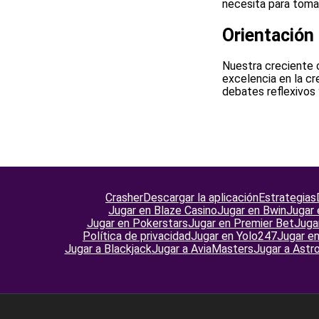
necesita para toma
Orientación
Nuestra creciente 
excelencia en la cr
debates reflexivos 
Crasher
Descargar la aplicación
Estrategias
Jugar en Blaze Casino
Jugar en Bwin
Jugar 
Jugar en Pokerstars
Jugar en Premier Bet
Juga
Política de privacidad
Jugar en Yolo247
Jugar en
Jugar a Blackjack
Jugar a AviaMasters
Jugar a Astr