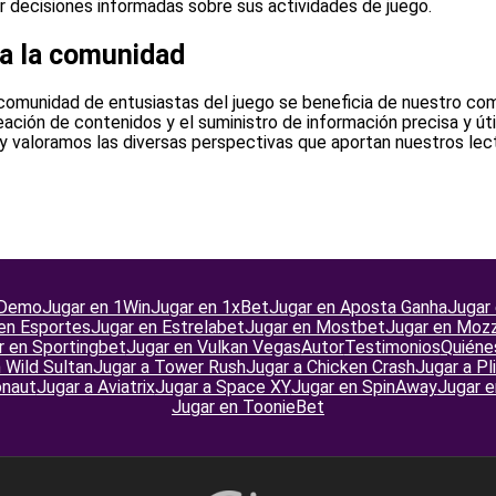
r decisiones informadas sobre sus actividades de juego.
 a la comunidad
comunidad de entusiastas del juego se beneficia de nuestro co
eación de contenidos y el suministro de información precisa y ú
y valoramos las diversas perspectivas que aportan nuestros lec
Demo
Jugar en 1Win
Jugar en 1xBet
Jugar en Aposta Ganha
Jugar
en Esportes
Jugar en Estrelabet
Jugar en Mostbet
Jugar en Moz
r en Sportingbet
Jugar en Vulkan Vegas
Autor
Testimonios
Quiéne
 Wild Sultan
Jugar a Tower Rush
Jugar a Chicken Crash
Jugar a P
onaut
Jugar a Aviatrix
Jugar a Space XY
Jugar en SpinAway
Jugar 
Jugar en ToonieBet