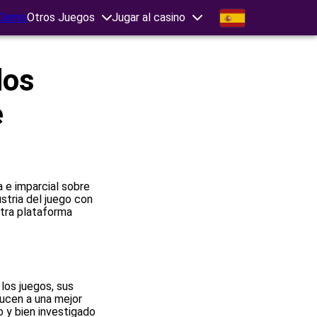
Demo
Otros Juegos
Jugar al casino
dos
e
e imparcial sobre
stria del juego con
stra plataforma
los juegos, sus
ucen a una mejor
 y bien investigado