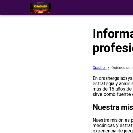
Informa
profes
Crasher
Quiénes so
En crashergalaxsys
estrategia y anális
más de 15 años de e
sirve como fuente 
Nuestra mis
Nuestra misión es p
mecánicas y estrat
experiencia de jueg