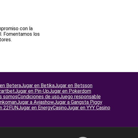
mpromiso con la
til. Fomentamos los
tores.
 en Betera
Jugar en Betika
Jugar en Betsson
zartbet
Jugar en Pin-Up
Jugar en Pokerdom
s somos
Condiciones de uso
Juego responsable
linkoman
Jugar a Aviashow
Jugar a Gangsta Piggy
en 22FUN
Jugar en EnergyCasino
Jugar en YYY Casino