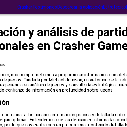
Crasher
Testimonios
Descargar la aplicación
Estrategias
ción y análisis de parti
ionales en Crasher Gam
mos
.com, nos comprometemos a proporcionar información completa 
is de juegos. Fundada por Michael Johnson, un veterano de la indu
xperiencia en análisis de juegos y consultoría estratégica, nue
de confianza de información en profundidad sobre juegos.
ión
roporcionar a los usuarios información precisa y detallada sobre 
egias óptimas. Entendemos que las decisiones informadas cond
o, por lo que nos centramos en proporcionar contenido detallado