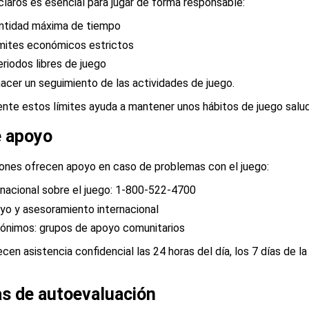
claros es esencial para jugar de forma responsable:
antidad máxima de tiempo
ímites económicos estrictos
riodos libres de juego
hacer un seguimiento de las actividades de juego.
ente estos límites ayuda a mantener unos hábitos de juego salu
e apoyo
iones ofrecen apoyo en caso de problemas con el juego:
 nacional sobre el juego: 1-800-522-4700
yo y asesoramiento internacional
ónimos: grupos de apoyo comunitarios
cen asistencia confidencial las 24 horas del día, los 7 días de l
s de autoevaluación