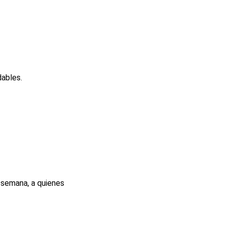
dables.
a semana, a quienes