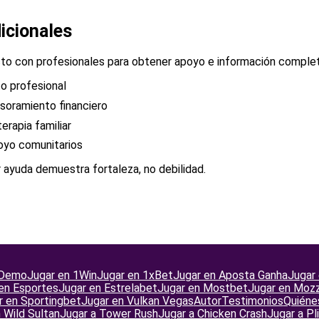
icionales
o con profesionales para obtener apoyo e información comple
o profesional
soramiento financiero
erapia familiar
oyo comunitarios
 ayuda demuestra fortaleza, no debilidad.
Demo
Jugar en 1Win
Jugar en 1xBet
Jugar en Aposta Ganha
Jugar
en Esportes
Jugar en Estrelabet
Jugar en Mostbet
Jugar en Moz
r en Sportingbet
Jugar en Vulkan Vegas
Autor
Testimonios
Quiéne
 Wild Sultan
Jugar a Tower Rush
Jugar a Chicken Crash
Jugar a P