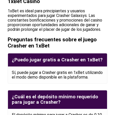
1xBet Casino
1xBet es ideal para principiantes y usuarios
experimentados para jugar Crasher Galaxsys. Las
constantes bonificaciones y promociones del casino
proporcionan oportunidades adicionales de ganar y
podrán prolongar el placer de jugar de los jugadores.
Preguntas frecuentes sobre el juego
Crasher en 1xBet
¿Puedo jugar gratis a Crasher en 1xBet?
Sí, puede jugar a Crasher gratis en 1xBet utilizando
el modo demo disponible en la plataforma.
¿Cuál es el depósito mínimo requerido
para jugar a Crasher?
El depósito mínimo para jugar a Crasher es de 0,10