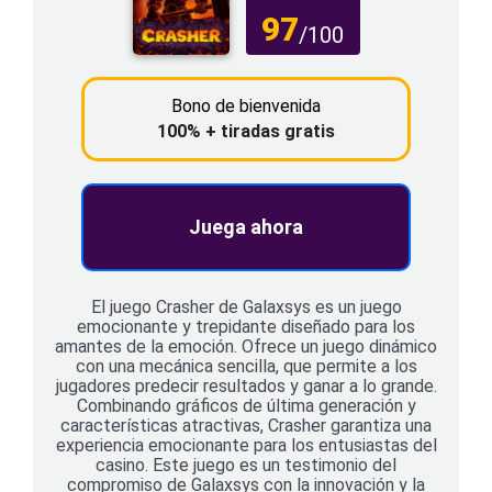
97
/100
Bono de bienvenida
100% + tiradas gratis
Juega ahora
El juego Crasher de Galaxsys es un juego
emocionante y trepidante diseñado para los
amantes de la emoción. Ofrece un juego dinámico
con una mecánica sencilla, que permite a los
jugadores predecir resultados y ganar a lo grande.
Combinando gráficos de última generación y
características atractivas, Crasher garantiza una
experiencia emocionante para los entusiastas del
casino. Este juego es un testimonio del
compromiso de Galaxsys con la innovación y la