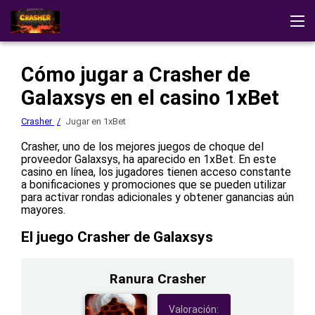
Crasher
Testimonios
Descargar la aplicación
Estrategias
Cómo jugar a Crasher de
Demo
Otros Juegos
Galaxsys en el casino 1xBet
Jugar al casino
Crasher
Jugar en 1xBet
Crasher, uno de los mejores juegos de choque del
proveedor Galaxsys, ha aparecido en 1xBet. En este
casino en línea, los jugadores tienen acceso constante
a bonificaciones y promociones que se pueden utilizar
para activar rondas adicionales y obtener ganancias aún
mayores.
El juego Crasher de Galaxsys
Ranura Crasher
Valoración: