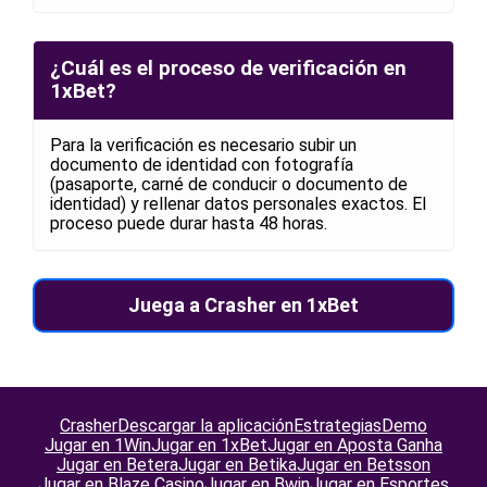
¿Cuál es el proceso de verificación en
1xBet?
Para la verificación es necesario subir un
documento de identidad con fotografía
(pasaporte, carné de conducir o documento de
identidad) y rellenar datos personales exactos. El
proceso puede durar hasta 48 horas.
Juega a Crasher en 1xBet
Crasher
Descargar la aplicación
Estrategias
Demo
Jugar en 1Win
Jugar en 1xBet
Jugar en Aposta Ganha
Jugar en Betera
Jugar en Betika
Jugar en Betsson
Jugar en Blaze Casino
Jugar en Bwin
Jugar en Esportes