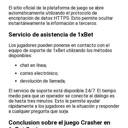
El sitio oficial de la plataforma de juego se abre
automáticamente utilizando el protocolo de
encriptación de datos HTTPS. Esto permite ocultar
instantáneamente la información a terceros.
Servicio de asistencia de 1xBet
Los jugadores pueden ponerse en contacto con el
equipo de soporte de 1xBet utilizando los métodos
disponibles:
chat en línea;
correo electrónico;
devolución de llamada;
El servicio de soporte está disponible 24/7. El tiempo
medio para que un operador se conecte al diálogo es
de hasta tres minutos. Esto le permite ayudar
rápidamente a los jugadores en la situación y responder
a cualquier pregunta que surja.
Conclusion sobre el juego Crasher en