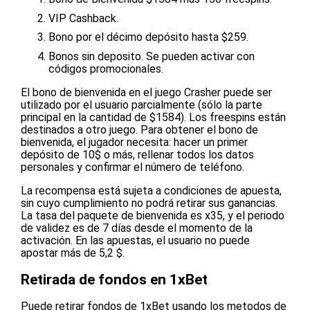
VIP Cashback.
Bono por el décimo depósito hasta $259.
Bonos sin deposito. Se pueden activar con
códigos promocionales.
El bono de bienvenida en el juego Crasher puede ser
utilizado por el usuario parcialmente (sólo la parte
principal en la cantidad de $1584). Los freespins están
destinados a otro juego. Para obtener el bono de
bienvenida, el jugador necesita: hacer un primer
depósito de 10$ o más, rellenar todos los datos
personales y confirmar el número de teléfono.
La recompensa está sujeta a condiciones de apuesta,
sin cuyo cumplimiento no podrá retirar sus ganancias.
La tasa del paquete de bienvenida es x35, y el periodo
de validez es de 7 días desde el momento de la
activación. En las apuestas, el usuario no puede
apostar más de 5,2 $.
Retirada de fondos en 1xBet
Puede retirar fondos de 1xBet usando los metodos de