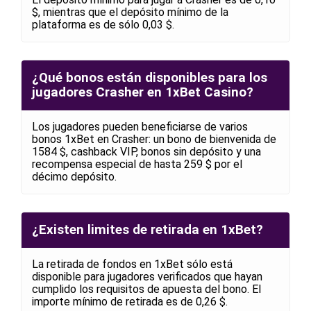
$, mientras que el depósito mínimo de la
plataforma es de sólo 0,03 $.
¿Qué bonos están disponibles para los
jugadores Crasher en 1xBet Casino?
Los jugadores pueden beneficiarse de varios
bonos 1xBet en Crasher: un bono de bienvenida de
1584 $, cashback VIP, bonos sin depósito y una
recompensa especial de hasta 259 $ por el
décimo depósito.
¿Existen limites de retirada en 1xBet?
La retirada de fondos en 1xBet sólo está
disponible para jugadores verificados que hayan
cumplido los requisitos de apuesta del bono. El
importe mínimo de retirada es de 0,26 $.