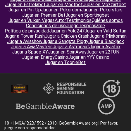
Jugar en Estrelabet
Jugar en Mostbet
Jugar en Mozzartbet
Jugar en Pin-Up
Jugar en Pokerdom
Jugar en Pokerstars
Jugar en Premier Bet
Jugar en Sportingbet
Jugar en Vulkan Vegas
Autor
Testimonios
Quiénes somos
Condiciones de uso
Juego responsable
Política de privacidad
Jugar en Yolo247
Jugar en Wild Sultan
Jugar a Tower Rush
Jugar a Chicken Crash
Jugar a Plinkoman
Jugar a Aviashow
Jugar a Gangsta Piggy
Jugar a Blackjack
Jugar a AviaMasters
Jugar a Astronaut
Jugar a Aviatrix
Jugar a Space XY
Jugar en SpinAway
Jugar en 22FUN
Jugar en EnergyCasino
Jugar en YYY Casino
Jugar en ToonieBet
18 + | MGA/ B2B/ 592 / 2018 | BeGambleAware.org | Por favor,
juegue con responsabilidad