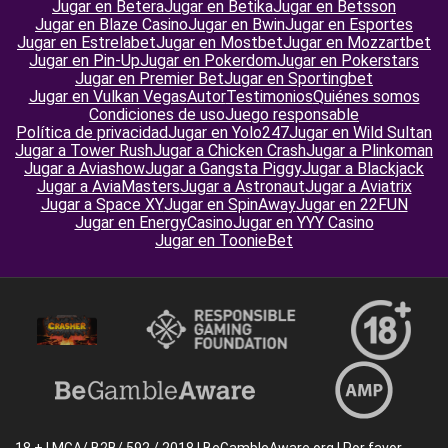
Jugar en Betera
Jugar en Betika
Jugar en Betsson
Jugar en Blaze Casino
Jugar en Bwin
Jugar en Esportes
Jugar en Estrelabet
Jugar en Mostbet
Jugar en Mozzartbet
Jugar en Pin-Up
Jugar en Pokerdom
Jugar en Pokerstars
Jugar en Premier Bet
Jugar en Sportingbet
Jugar en Vulkan Vegas
Autor
Testimonios
Quiénes somos
Condiciones de uso
Juego responsable
Política de privacidad
Jugar en Yolo247
Jugar en Wild Sultan
Jugar a Tower Rush
Jugar a Chicken Crash
Jugar a Plinkoman
Jugar a Aviashow
Jugar a Gangsta Piggy
Jugar a Blackjack
Jugar a AviaMasters
Jugar a Astronaut
Jugar a Aviatrix
Jugar a Space XY
Jugar en SpinAway
Jugar en 22FUN
Jugar en EnergyCasino
Jugar en YYY Casino
Jugar en ToonieBet