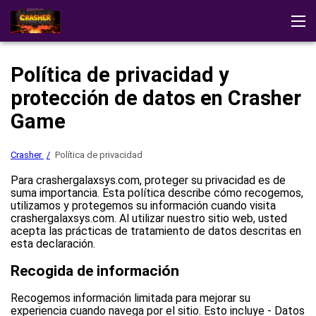
Crasher
Testimonios
Descargar la aplicación
Estrategias
Política de privacidad y
Demo
Otros Juegos
protección de datos en Crasher
Jugar al casino
Game
Crasher
Política de privacidad
Para crashergalaxsys.com, proteger su privacidad es de
suma importancia. Esta política describe cómo recogemos,
utilizamos y protegemos su información cuando visita
crashergalaxsys.com. Al utilizar nuestro sitio web, usted
acepta las prácticas de tratamiento de datos descritas en
esta declaración.
Recogida de información
Recogemos información limitada para mejorar su
experiencia cuando navega por el sitio. Esto incluye - Datos