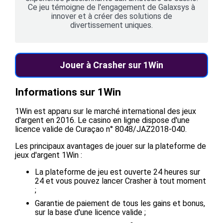
Ce jeu témoigne de l'engagement de Galaxsys à
innover et à créer des solutions de
divertissement uniques.
Jouer à Crasher sur 1Win
Informations sur 1Win
1Win est apparu sur le marché international des jeux
d'argent en 2016. Le casino en ligne dispose d'une
licence valide de Curaçao n° 8048/JAZ2018-040.
Les principaux avantages de jouer sur la plateforme de
jeux d'argent 1Win :
La plateforme de jeu est ouverte 24 heures sur
24 et vous pouvez lancer Crasher à tout moment
;
Garantie de paiement de tous les gains et bonus,
sur la base d'une licence valide ;