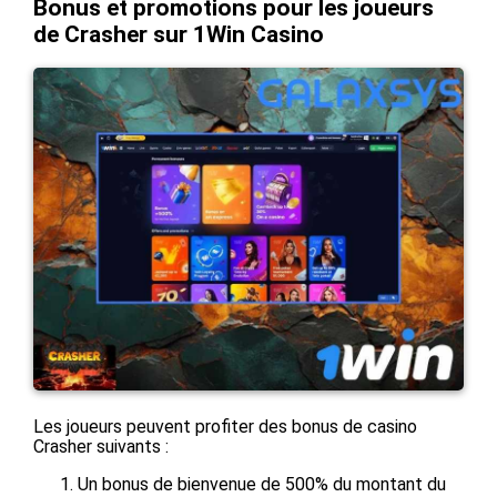
Bonus et promotions pour les joueurs
de Crasher sur 1Win Casino
Les joueurs peuvent profiter des bonus de casino
Crasher suivants :
Un bonus de bienvenue de 500% du montant du