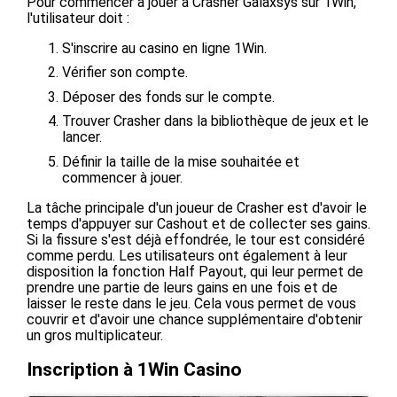
Pour commencer à jouer à Crasher Galaxsys sur 1Win,
l'utilisateur doit :
S'inscrire au casino en ligne 1Win.
Vérifier son compte.
Déposer des fonds sur le compte.
Trouver Crasher dans la bibliothèque de jeux et le
lancer.
Définir la taille de la mise souhaitée et
commencer à jouer.
La tâche principale d'un joueur de Crasher est d'avoir le
temps d'appuyer sur Cashout et de collecter ses gains.
Si la fissure s'est déjà effondrée, le tour est considéré
comme perdu. Les utilisateurs ont également à leur
disposition la fonction Half Payout, qui leur permet de
prendre une partie de leurs gains en une fois et de
laisser le reste dans le jeu. Cela vous permet de vous
couvrir et d'avoir une chance supplémentaire d'obtenir
un gros multiplicateur.
Inscription à 1Win Casino