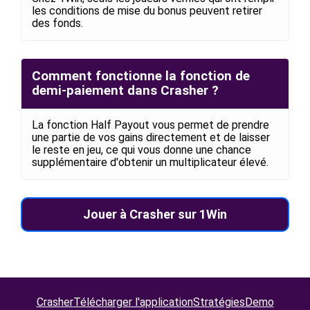
les conditions de mise du bonus peuvent retirer
des fonds.
Comment fonctionne la fonction de
demi-paiement dans Crasher ?
La fonction Half Payout vous permet de prendre
une partie de vos gains directement et de laisser
le reste en jeu, ce qui vous donne une chance
supplémentaire d'obtenir un multiplicateur élevé.
Jouer à Crasher sur 1Win
Crasher
Télécharger l'application
Stratégies
Demo