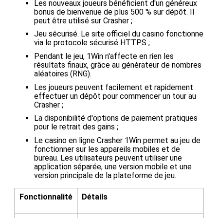
Les nouveaux joueurs bénéficient d'un généreux
bonus de bienvenue de plus 500 % sur dépôt. Il
peut être utilisé sur Crasher ;
Jeu sécurisé. Le site officiel du casino fonctionne
via le protocole sécurisé HTTPS ;
Pendant le jeu, 1Win n'affecte en rien les
résultats finaux, grâce au générateur de nombres
aléatoires (RNG).
Les joueurs peuvent facilement et rapidement
effectuer un dépôt pour commencer un tour au
Crasher ;
La disponibilité d'options de paiement pratiques
pour le retrait des gains ;
Le casino en ligne Crasher 1Win permet au jeu de
fonctionner sur les appareils mobiles et de
bureau. Les utilisateurs peuvent utiliser une
application séparée, une version mobile et une
version principale de la plateforme de jeu.
Fonctionnalité
Détails