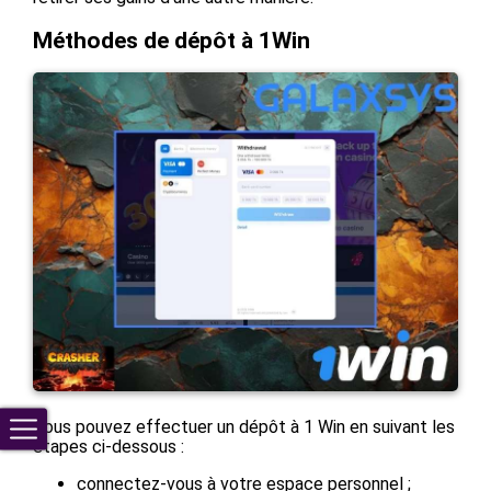
Méthodes de dépôt à 1Win
Vous pouvez effectuer un dépôt à 1 Win en suivant les
étapes ci-dessous :
connectez-vous à votre espace personnel ;