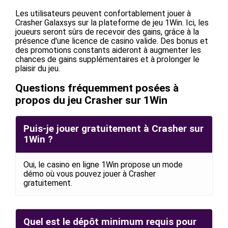
Les utilisateurs peuvent confortablement jouer à
Crasher Galaxsys sur la plateforme de jeu 1Win. Ici, les
joueurs seront sûrs de recevoir des gains, grâce à la
présence d'une licence de casino valide. Des bonus et
des promotions constants aideront à augmenter les
chances de gains supplémentaires et à prolonger le
plaisir du jeu.
Questions fréquemment posées à
propos du jeu Crasher sur 1Win
Puis-je jouer gratuitement à Crasher sur
1Win ?
Oui, le casino en ligne 1Win propose un mode
démo où vous pouvez jouer à Crasher
gratuitement.
Quel est le dépôt minimum requis pour