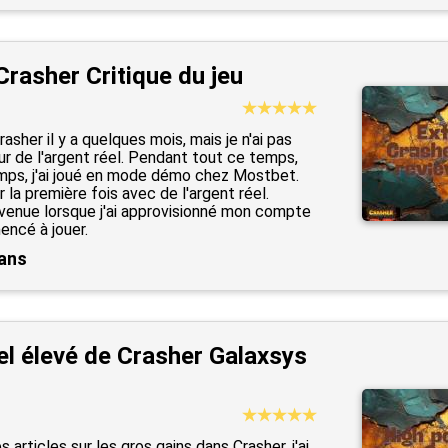
rasher Critique du jeu
asher il y a quelques mois, mais je n'ai pas
ur de l'argent réel. Pendant tout ce temps,
ps, j'ai joué en mode démo chez Mostbet.
our la première fois avec de l'argent réel.
 venue lorsque j'ai approvisionné mon compte
encé à jouer.
 ans
el élevé de Crasher Galaxsys
s articles sur les gros gains dans Crasher, j'ai