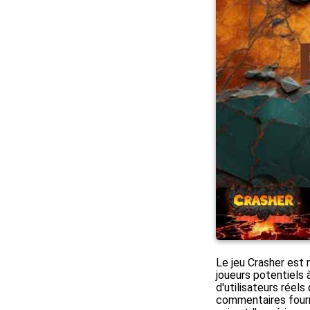
Le jeu Crasher est 
joueurs potentiels 
d'utilisateurs réel
commentaires fourn