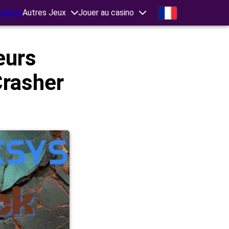
s
Demo
Autres Jeux
Jouer au casino
eurs
Crasher