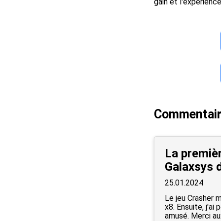
gain et l'expérience
Commentaire
La premiè
Galaxsys d
25.01.2024
Le jeu Crasher m'
x8. Ensuite, j'a
amusé. Merci au