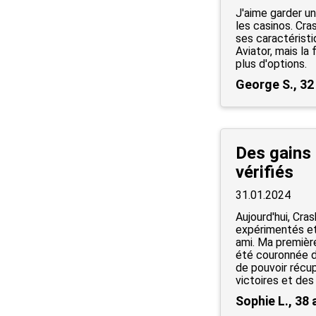
J'aime garder un
les casinos. Cras
ses caractéristiq
Aviator, mais l
plus d'options.
George S., 32
Des gains 
vérifiés
31.01.2024
Aujourd'hui, Cra
expérimentés et
ami. Ma première
été couronnée d
de pouvoir récup
victoires et des
Sophie L., 38 