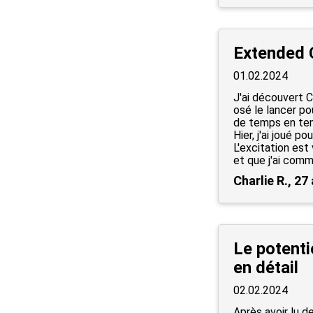
Extended C
01.02.2024
J'ai découvert Cr
osé le lancer po
de temps en tem
Hier, j'ai joué p
L'excitation est
et que j'ai comm
Charlie R., 27
Le potenti
en détail
02.02.2024
Après avoir lu de