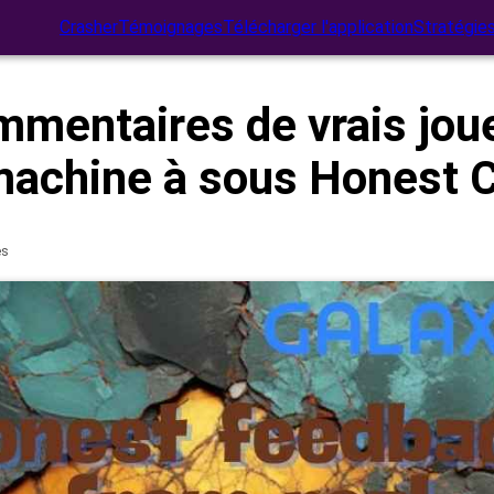
Crasher
Témoignages
Télécharger l'application
Stratégie
mmentaires de vrais jou
 machine à sous Honest 
es