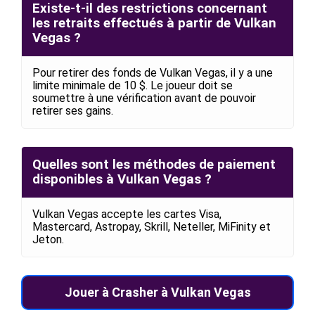
Existe-t-il des restrictions concernant
les retraits effectués à partir de Vulkan
Vegas ?
Pour retirer des fonds de Vulkan Vegas, il y a une
limite minimale de 10 $. Le joueur doit se
soumettre à une vérification avant de pouvoir
retirer ses gains.
Quelles sont les méthodes de paiement
disponibles à Vulkan Vegas ?
Vulkan Vegas accepte les cartes Visa,
Mastercard, Astropay, Skrill, Neteller, MiFinity et
Jeton.
Jouer à Crasher à Vulkan Vegas