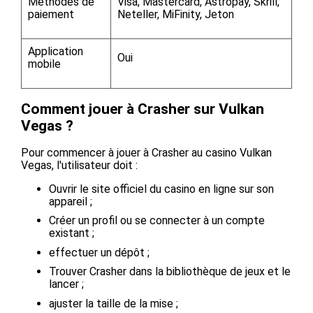
Méthodes de
Visa, Mastercard, Astropay, Skrill,
paiement
Neteller, MiFinity, Jeton
Application
Oui
mobile
Comment jouer à Crasher sur Vulkan
Vegas ?
Pour commencer à jouer à Crasher au casino Vulkan
Vegas, l'utilisateur doit :
Ouvrir le site officiel du casino en ligne sur son
appareil ;
Créer un profil ou se connecter à un compte
existant ;
effectuer un dépôt ;
Trouver Crasher dans la bibliothèque de jeux et le
lancer ;
ajuster la taille de la mise ;