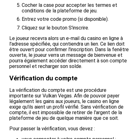
Cocher la case pour accepter les termes et
conditions de la plateforme de jeu.
Entrez votre code promo (si disponible).
Cliquez sur le bouton S'inscrire.
Le joueur recevra alors un e-mail du casino en ligne à
l'adresse spécifiée, qui contiendra un lien. Ce lien doit
être ouvert pour confirmer l'inscription. Dans la fenêtre
ouverte, le joueur verra un message de bienvenue et
pourra également accéder directement à son compte
personnel et recharger son solde.
Vérification du compte
La vérification du compte est une procédure
importante sur Vulkan Vegas. Afin de pouvoir payer
légalement les gains aux joueurs, le casino en ligne
exige qu'ils aient un profil vérifié. Sans vérification de
compte, il est impossible de retirer de l'argent de la
plateforme de jeu de quelque manière que ce soit.
Pour passer la vérification, vous devez :