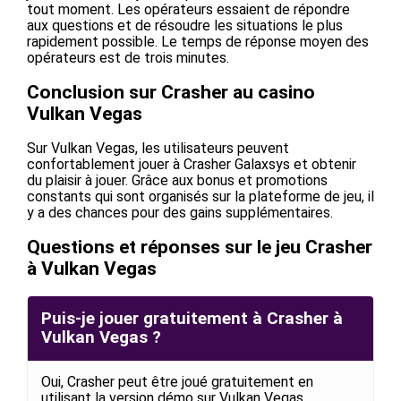
tout moment. Les opérateurs essaient de répondre
aux questions et de résoudre les situations le plus
rapidement possible. Le temps de réponse moyen des
opérateurs est de trois minutes.
Conclusion sur Crasher au casino
Vulkan Vegas
Sur Vulkan Vegas, les utilisateurs peuvent
confortablement jouer à Crasher Galaxsys et obtenir
du plaisir à jouer. Grâce aux bonus et promotions
constants qui sont organisés sur la plateforme de jeu, il
y a des chances pour des gains supplémentaires.
Questions et réponses sur le jeu Crasher
à Vulkan Vegas
Puis-je jouer gratuitement à Crasher à
Vulkan Vegas ?
Oui, Crasher peut être joué gratuitement en
utilisant la version démo sur Vulkan Vegas.