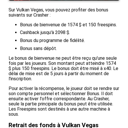
Sur Vulkan Vegas, vous pouvez profiter des bonus
suivants sur Crasher :
Bonus de bienvenue de 1574 $ et 150 freespins.
Cashback jusqu'à 2098 $.
Bonus du programme de fidélité.
Bonus sans dépôt.
Le bonus de bienvenue ne peut être reçu qu'une seule
fois par les joueurs. Son montant peut atteindre 1574
$ plus 150 freespins. Le bonus doit être misé à x40. Le
délai de mise est de 5 jours à partir du moment de
l'inscription.
Pour activer la récompense, le joueur doit se rendre sur
son compte personnel et sélectionner Bonus. Il doit
ensuite activer l'offre correspondante. Au Crasher,
seule la partie principale du bonus peut être utilisée.
Les Freespins sont destinés à une autre machine à
sous.
Retrait des fonds à Vulkan Vegas