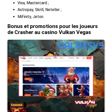
Visa, Mastercard ;
Astropay, Skrill, Neteller ;
MiFinity, Jeton.
Bonus et promotions pour les joueurs
de Crasher au casino Vulkan Vegas