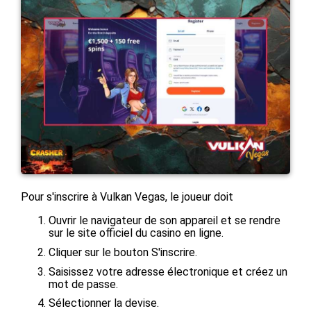
Pour s'inscrire à Vulkan Vegas, le joueur doit
Ouvrir le navigateur de son appareil et se rendre
sur le site officiel du casino en ligne.
Cliquer sur le bouton S'inscrire.
Saisissez votre adresse électronique et créez un
mot de passe.
Sélectionner la devise.