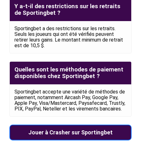
Y a-t-il des restrictions sur les retraits
de Sportingbet ?
Sportingbet a des restrictions sur les retraits.
Seuls les joueurs qui ont été vérifiés peuvent
retirer leurs gains. Le montant minimum de retrait
est de 10,5 $.
Quelles sont les méthodes de paiement
disponibles chez Sportingbet ?
Sportingbet accepte une variété de méthodes de
paiement, notamment Aircash Pay, Google Pay,
Apple Pay, Visa/Mastercard, Paysafecard, Trustly,
PIX, PayPal, Neteller et les virements bancaires.
Jouer à Crasher sur Sportingbet