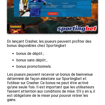
En lançant Crasher, les joueurs peuvent profiter des
bonus disponibles chez Sportingbet :
bonus de dépôt ;
bonus sans dépôt ;
bonus promotionnels.
Les joueurs peuvent recevoir un bonus de bienvenue
déterminé de façon aléatoire sur Sportingbet et
l'utiliser sur Crasher. Ce bonus ne peut être activé
qu'une seule fois. Il est important que les utilisateurs
fassent attention aux conditions de mise. S'il y en a, il
est obligatoire de le miser pour pouvoir retirer les
gains.