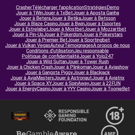
Crasher
Télécharger l'application
Stratégies
Demo
Jouer à 1Win
Jouer à 1xBet
Jouer à Aposta Ganha
Jouer à Betera
Jouer à Betika
Jouer à Betsson
Jouer à Blaze Casino
Jouer à Bwin
Jouer à Esportes
Jouer à Estrelabet
Jouer à Mostbet
Jouer à Mozzartbet
Jouer à Pin-Up
Jouer à Pokerdom
Jouer à Pokerstars
Jouer à Premier Bet
Jouer à Sportingbet
Jouer à Vulkan Vegas
Auteur
Témoignages
A propos de nous
Conditions d'utilisation
Jeu responsable
Politique de confidentialité
Jouer à Yolo247
Jouer à Wild Sultan
Jouer à Tower Rush
Jouer à Chicken Crash
Jouer à Plinkoman
Jouer à Aviashow
Jouer à Gangsta Piggy
Jouer à Blackjack
Jouer à AviaMasters
Jouer à Astronaut
Jouer à Aviatrix
Jouer à Space XY
Jouer à SpinAway
Jouer à 22FUN
Jouer à EnergyCasino
Jouer à YYY Casino
Jouer à ToonieBet