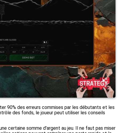
viter 90% des erreurs commises par les débutants et les
trôle des fonds, le joueur peut utiliser les conseils
er une certaine somme d'argent au jeu. Il ne faut pas miser