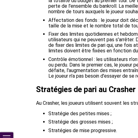
la totalité du budget au premier tour. De 
perte de l'ensemble du bankroll. La meille
nombre de tours auxquels le joueur souhait
Affectation des fonds : le joueur doit déci
taille de la mise et le nombre total de tour
Fixer des limites quotidiennes et hebdoma
utilisateurs qui ne peuvent pas s'arrêter
de fixer des limites de pari qui, une fois
limites doivent être fixées en fonction du
Contrôle émotionnel : les utilisateurs n'
ou perdu. Dans le premier cas, le joueur 
défaite, l'augmentation des mises entraî
Le joueur n'a pas besoin d'essayer de se r
Stratégies de pari au Crasher
Au Crasher, les joueurs utilisent souvent les str
Stratégie des petites mises ;
Stratégie des grosses mises ;
Stratégies de mise progressive.