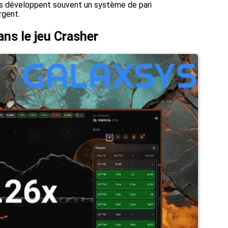
eurs développent souvent un système de pari
rgent.
ans le jeu Crasher