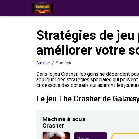
Stratégies de jeu
améliorer votre s
Crasher
Stratégies
Dans le jeu Crasher, les gains ne dépendent pa
appliquer des stratégies spéciales qui peuvent 
ci-dessous des conseils qui aideront les joue
Le jeu The Crasher de Galaxs
Machine à sous
Crasher