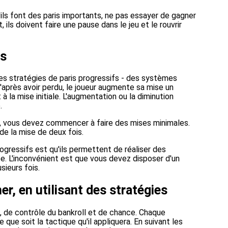
'ils font des paris importants, ne pas essayer de gagner
ils doivent faire une pause dans le jeu et le rouvrir
fs
des stratégies de paris progressifs - des systèmes
qu'après avoir perdu, le joueur augmente sa mise un
 à la mise initiale. L'augmentation ou la diminution
.
é, vous devez commencer à faire des mises minimales.
de la mise de deux fois.
ogressifs est qu'ils permettent de réaliser des
e. L'inconvénient est que vous devez disposer d'un
sieurs fois.
, en utilisant des stratégies
, de contrôle du bankroll et de chance. Chaque
le que soit la tactique qu'il appliquera. En suivant les