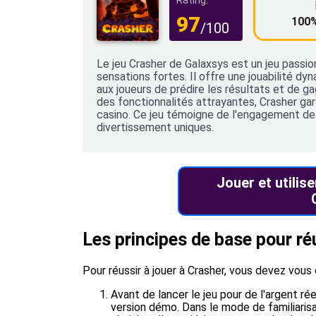
Rating:
97
100%
/100
Le jeu Crasher de Galaxsys est un jeu passi
sensations fortes. Il offre une jouabilité 
aux joueurs de prédire les résultats et de 
des fonctionnalités attrayantes, Crasher ga
casino. Ce jeu témoigne de l'engagement de 
divertissement uniques.
Jouer et utilise
Les principes de base pour réu
Pour réussir à jouer à Crasher, vous devez vous 
Avant de lancer le jeu pour de l'argent ré
version démo. Dans le mode de familiarisa