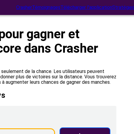
Crasher
Témoignages
Télécharger l'application
Stratégie
 pour gagner et
core dans Crasher
s seulement de la chance. Les utilisateurs peuvent
donner plus de victoires sur la distance. Vous trouverez
urs à augmenter leurs chances de gagner des manches.
ys