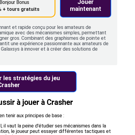
Jouer
Bonjour Bonus
maintenant
 + tours gratuits
onnant et rapide conçu pour les amateurs de
dynamique avec des mécanismes simples, permettant
gagner gros. Combinant des graphismes de pointe et
rantit une expérience passionnante aux amateurs de
Galaxsys à innover et à créer des solutions de
r les stratégies du jeu
Crasher
ssir à jouer à Crasher
en tenir aux principes de base :
el, il vaut la peine d'étudier ses mécanismes dans la
tion, le joueur peut essayer différentes tactiques et