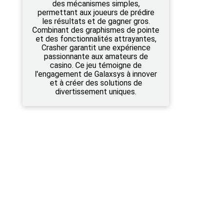
des mécanismes simples,
permettant aux joueurs de prédire
les résultats et de gagner gros.
Combinant des graphismes de pointe
et des fonctionnalités attrayantes,
Crasher garantit une expérience
passionnante aux amateurs de
casino. Ce jeu témoigne de
l'engagement de Galaxsys à innover
et à créer des solutions de
divertissement uniques.