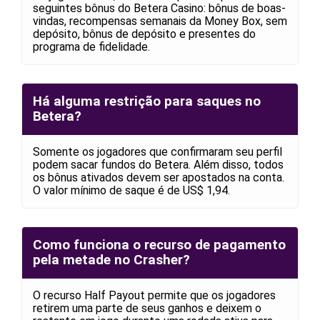
seguintes bônus do Betera Casino: bônus de boas-
vindas, recompensas semanais da Money Box, sem
depósito, bônus de depósito e presentes do
programa de fidelidade.
Há alguma restrição para saques no
Betera?
Somente os jogadores que confirmaram seu perfil
podem sacar fundos do Betera. Além disso, todos
os bônus ativados devem ser apostados na conta.
O valor mínimo de saque é de US$ 1,94.
Como funciona o recurso de pagamento
pela metade no Crasher?
O recurso Half Payout permite que os jogadores
retirem uma parte de seus ganhos e deixem o