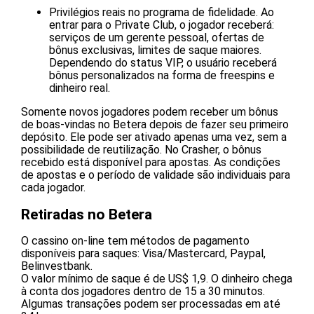
Privilégios reais no programa de fidelidade. Ao
entrar para o Private Club, o jogador receberá:
serviços de um gerente pessoal, ofertas de
bônus exclusivas, limites de saque maiores.
Dependendo do status VIP, o usuário receberá
bônus personalizados na forma de freespins e
dinheiro real.
Somente novos jogadores podem receber um bônus
de boas-vindas no Betera depois de fazer seu primeiro
depósito. Ele pode ser ativado apenas uma vez, sem a
possibilidade de reutilização. No Crasher, o bônus
recebido está disponível para apostas. As condições
de apostas e o período de validade são individuais para
cada jogador.
Retiradas no Betera
O cassino on-line tem métodos de pagamento
disponíveis para saques: Visa/Mastercard, Paypal,
Belinvestbank.
O valor mínimo de saque é de US$ 1,9. O dinheiro chega
à conta dos jogadores dentro de 15 a 30 minutos.
Algumas transações podem ser processadas em até