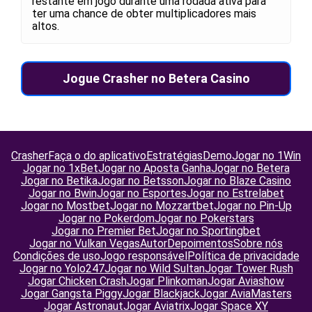
restante em jogo durante uma rodada ativa para
ter uma chance de obter multiplicadores mais
altos.
Jogue Crasher no Betera Casino
Crasher
Faça o do aplicativo
Estratégias
Demo
Jogar no 1Win
Jogar no 1xBet
Jogar no Aposta Ganha
Jogar no Betera
Jogar no Betika
Jogar no Betsson
Jogar no Blaze Casino
Jogar no Bwin
Jogar no Esportes
Jogar no Estrelabet
Jogar no Mostbet
Jogar no Mozzartbet
Jogar no Pin-Up
Jogar no Pokerdom
Jogar no Pokerstars
Jogar no Premier Bet
Jogar no Sportingbet
Jogar no Vulkan Vegas
Autor
Depoimentos
Sobre nós
Condições de uso
Jogo responsável
Política de privacidade
Jogar no Yolo247
Jogar no Wild Sultan
Jogar Tower Rush
Jogar Chicken Crash
Jogar Plinkoman
Jogar Aviashow
Jogar Gangsta Piggy
Jogar Blackjack
Jogar AviaMasters
Jogar Astronaut
Jogar Aviatrix
Jogar Space XY