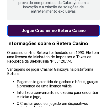
prova do compromisso da Galaxsys com a
inovação e a criação de soluções de
entretenimento exclusivas.
Jogue Crasher no Betera Casino
Informações sobre o Betera Casino
O cassino on-line Betera foi fundado em 1993. Ele tem
uma licença do Ministério de Impostos e Taxas da
República da Bielorrússia № 33120/74.
Vantagens de jogar Crasher Galaxsys na plataforma
Betera:
Pagamento garantido de ganhos e bônus, graças
à presença de uma licença válida;
Interface conveniente no cassino para encontrar
e iniciar o jogo;
O Crasher pode ser jogado em dispositivos