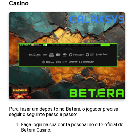
Casino
Para fazer um depósito no Betera, o jogador precisa
seguir o seguinte passo a passo:
Faça login na sua conta pessoal no site oficial do
Betera Casino.