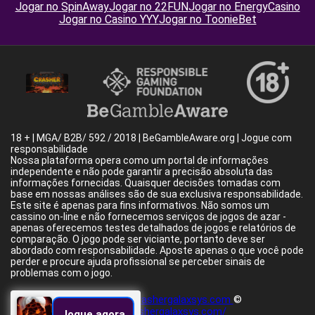
Jogar no SpinAway
Jogar no 22FUN
Jogar no EnergyCasino
Jogar no Casino YYY
Jogar no ToonieBet
18 + | MGA/ B2B/ 592 / 2018 | BeGambleAware.org | Jogue com
responsabilidade
Nossa plataforma opera como um portal de informações
independente e não pode garantir a precisão absoluta das
informações fornecidas. Quaisquer decisões tomadas com
base em nossas análises são de sua exclusiva responsabilidade.
Este site é apenas para fins informativos. Não somos um
cassino on-line e não fornecemos serviços de jogos de azar -
apenas oferecemos testes detalhados de jogos e relatórios de
comparação. O jogo pode ser viciante, portanto deve ser
abordado com responsabilidade. Aposte apenas o que você pode
perder e procure ajuda profissional se perceber sinais de
problemas com o jogo.
Email:
info@crashergalaxsys.com
©
https://crashergalaxsys.com/
Jogue agora