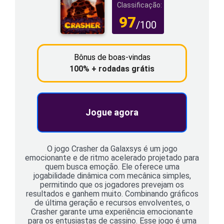
Classificação:
97
/100
Bônus de boas-vindas
100% + rodadas grátis
Jogue agora
O jogo Crasher da Galaxsys é um jogo
emocionante e de ritmo acelerado projetado para
quem busca emoção. Ele oferece uma
jogabilidade dinâmica com mecânica simples,
permitindo que os jogadores prevejam os
resultados e ganhem muito. Combinando gráficos
de última geração e recursos envolventes, o
Crasher garante uma experiência emocionante
para os entusiastas de cassino. Esse jogo é uma