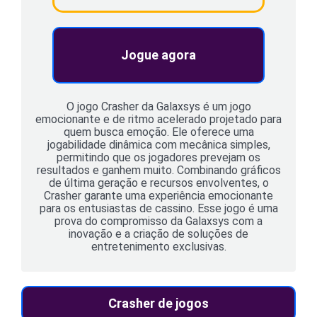
Jogue agora
O jogo Crasher da Galaxsys é um jogo
emocionante e de ritmo acelerado projetado para
quem busca emoção. Ele oferece uma
jogabilidade dinâmica com mecânica simples,
permitindo que os jogadores prevejam os
resultados e ganhem muito. Combinando gráficos
de última geração e recursos envolventes, o
Crasher garante uma experiência emocionante
para os entusiastas de cassino. Esse jogo é uma
prova do compromisso da Galaxsys com a
inovação e a criação de soluções de
entretenimento exclusivas.
Crasher de jogos