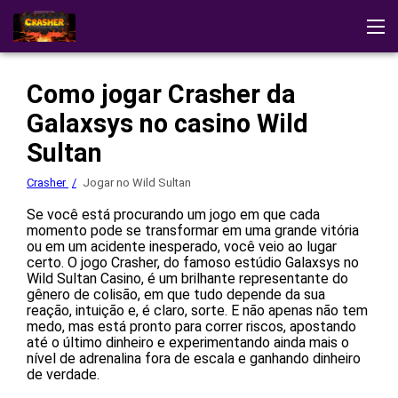
Crasher
Depoimentos
Faça o do aplicativo
Estratégias
Como jogar Crasher da
Demo
Outros Jogos
Galaxsys no casino Wild
Jogar no cassino
Sultan
Crasher
Jogar no Wild Sultan
Se você está procurando um jogo em que cada
momento pode se transformar em uma grande vitória
ou em um acidente inesperado, você veio ao lugar
certo. O jogo Crasher, do famoso estúdio Galaxsys no
Wild Sultan Casino, é um brilhante representante do
gênero de colisão, em que tudo depende da sua
reação, intuição e, é claro, sorte. E não apenas não tem
medo, mas está pronto para correr riscos, apostando
até o último dinheiro e experimentando ainda mais o
nível de adrenalina fora de escala e ganhando dinheiro
de verdade.