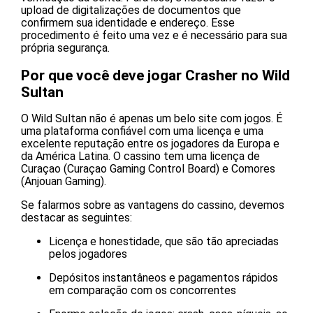
upload de digitalizações de documentos que
confirmem sua identidade e endereço. Esse
procedimento é feito uma vez e é necessário para sua
própria segurança.
Por que você deve jogar Crasher no Wild
Sultan
O Wild Sultan não é apenas um belo site com jogos. É
uma plataforma confiável com uma licença e uma
excelente reputação entre os jogadores da Europa e
da América Latina. O cassino tem uma licença de
Curaçao (Curaçao Gaming Control Board) e Comores
(Anjouan Gaming).
Se falarmos sobre as vantagens do cassino, devemos
destacar as seguintes:
Licença e honestidade, que são tão apreciadas
pelos jogadores
Depósitos instantâneos e pagamentos rápidos
em comparação com os concorrentes