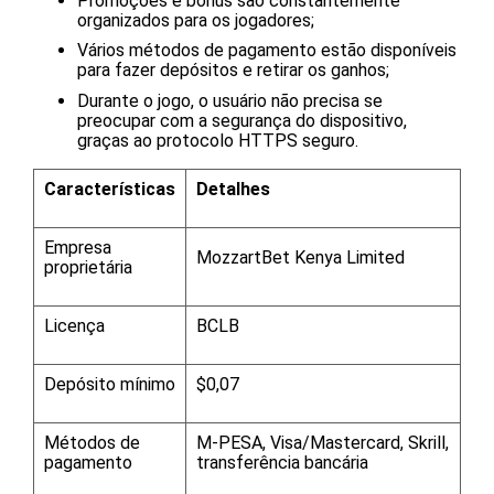
Promoções e bônus são constantemente
organizados para os jogadores;
Vários métodos de pagamento estão disponíveis
para fazer depósitos e retirar os ganhos;
Durante o jogo, o usuário não precisa se
preocupar com a segurança do dispositivo,
graças ao protocolo HTTPS seguro.
Características
Detalhes
Empresa
MozzartBet Kenya Limited
proprietária
Licença
BCLB
Depósito mínimo
$0,07
Métodos de
M-PESA, Visa/Mastercard, Skrill,
pagamento
transferência bancária