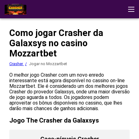
Crasher
Depoimentos
Faça o do aplicativo
Estratégias
Como jogar Crasher da
Demo
Outros Jogos
Galaxsys no casino
Jogar no cassino
Mozzartbet
Crasher
Jogar no Mozzartbet
O melhor jogo Crasher com um novo enredo
interessante está agora disponível no cassino on-line
Mozzartbet. Ele é considerado um dos melhores jogos
Crasher do provedor Galaxsys, onde uma maior diversão
de jogo aguarda a todos. Os jogadores podem
aproveitar os bônus disponíveis no cassino, que lhes
darão mais chances de ganhos adicionais.
Jogo The Crasher da Galaxsys
Caça-níqueis Crasher