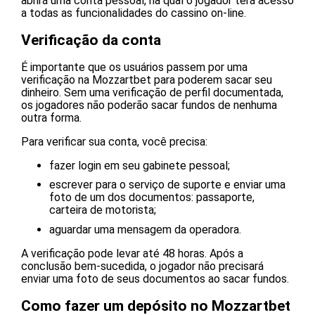
abrirá uma conta pessoal, na qual o jogador terá acesso
a todas as funcionalidades do cassino on-line.
Verificação da conta
É importante que os usuários passem por uma
verificação na Mozzartbet para poderem sacar seu
dinheiro. Sem uma verificação de perfil documentada,
os jogadores não poderão sacar fundos de nenhuma
outra forma.
Para verificar sua conta, você precisa:
fazer login em seu gabinete pessoal;
escrever para o serviço de suporte e enviar uma
foto de um dos documentos: passaporte,
carteira de motorista;
aguardar uma mensagem da operadora.
A verificação pode levar até 48 horas. Após a
conclusão bem-sucedida, o jogador não precisará
enviar uma foto de seus documentos ao sacar fundos.
Como fazer um depósito no Mozzartbet