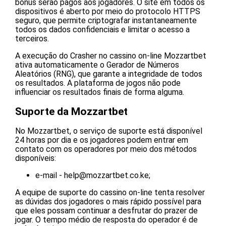
bônus serão pagos aos jogadores. O site em todos os
dispositivos é aberto por meio do protocolo HTTPS
seguro, que permite criptografar instantaneamente
todos os dados confidenciais e limitar o acesso a
terceiros.
A execução do Crasher no cassino on-line Mozzartbet
ativa automaticamente o Gerador de Números
Aleatórios (RNG), que garante a integridade de todos
os resultados. A plataforma de jogos não pode
influenciar os resultados finais de forma alguma.
Suporte da Mozzartbet
No Mozzartbet, o serviço de suporte está disponível
24 horas por dia e os jogadores podem entrar em
contato com os operadores por meio dos métodos
disponíveis:
e-mail - help@mozzartbet.co.ke;
A equipe de suporte do cassino on-line tenta resolver
as dúvidas dos jogadores o mais rápido possível para
que eles possam continuar a desfrutar do prazer de
jogar. O tempo médio de resposta do operador é de