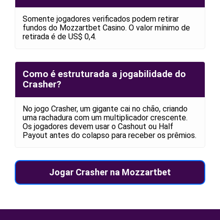
Somente jogadores verificados podem retirar
fundos do Mozzartbet Casino. O valor mínimo de
retirada é de US$ 0,4.
Como é estruturada a jogabilidade do
Crasher?
No jogo Crasher, um gigante cai no chão, criando
uma rachadura com um multiplicador crescente.
Os jogadores devem usar o Cashout ou Half
Payout antes do colapso para receber os prêmios.
Jogar Crasher na Mozzartbet