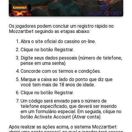
Os jogadores podem concluir um registro rápido no
Mozzartbet seguindo as etapas abaixo:
Abra o site oficial do cassino on-line.
Clique no botão Registrar.
Digite seus dados pessoais (número de telefone,
pense em uma senha).
Concorde com os termos e condições.
Marque a caixa ao lado do ponto que diz que
você tem mais de 18 anos de idade.
Clique no botão Registrar.
Um código será enviado para o número de
telefone especificado, que deverá ser inserido
em um formulário especial. Em seguida, clique no
botão Activate Account (Ativar conta).
Após realizar as ações acima, o sistema Mozzartbet