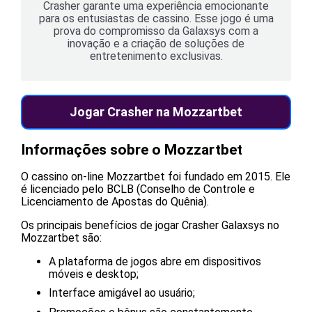
Crasher garante uma experiência emocionante
para os entusiastas de cassino. Esse jogo é uma
prova do compromisso da Galaxsys com a
inovação e a criação de soluções de
entretenimento exclusivas.
Jogar Crasher na Mozzartbet
Informações sobre o Mozzartbet
O cassino on-line Mozzartbet foi fundado em 2015. Ele
é licenciado pelo BCLB (Conselho de Controle e
Licenciamento de Apostas do Quênia).
Os principais benefícios de jogar Crasher Galaxsys no
Mozzartbet são:
A plataforma de jogos abre em dispositivos
móveis e desktop;
Interface amigável ao usuário;