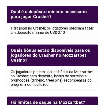
Qual é o depósito mínimo necessário
para jogar Crasher?
Para jogar no Crasher, os jogadores precisam fazer
um depósito mínimo de US$ 0,10.
Quais bônus estão disponíveis para os
jogadores do Crasher no Mozzartbet
Casino?
Os jogadores podem usar os bônus da Mozzartbet
no Crasher: sem depósito, bônus de sorteios e
promoções (dinheiro, freespins), recompensas do
programa de fidelidade.
Há limites de saque na Mozzartbet?