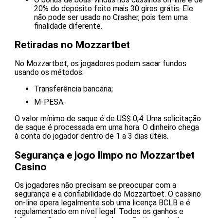
20% do depósito feito mais 30 giros grátis. Ele
não pode ser usado no Crasher, pois tem uma
finalidade diferente.
Retiradas no Mozzartbet
No Mozzartbet, os jogadores podem sacar fundos
usando os métodos:
Transferência bancária;
M-PESA.
O valor mínimo de saque é de US$ 0,4. Uma solicitação
de saque é processada em uma hora. O dinheiro chega
à conta do jogador dentro de 1 a 3 dias úteis.
Segurança e jogo limpo no Mozzartbet
Casino
Os jogadores não precisam se preocupar com a
segurança e a confiabilidade do Mozzartbet. O cassino
on-line opera legalmente sob uma licença BCLB e é
regulamentado em nível legal. Todos os ganhos e