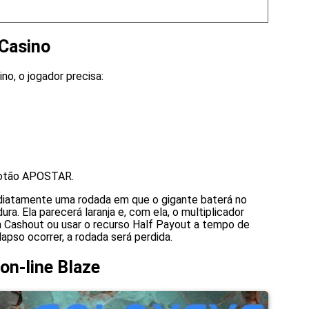
 Casino
no, o jogador precisa:
.
 botão APOSTAR.
ediatamente uma rodada em que o gigante baterá no
a. Ela parecerá laranja e, com ela, o multiplicador
em Cashout ou usar o recurso Half Payout a tempo de
apso ocorrer, a rodada será perdida.
on-line Blaze