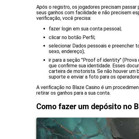
Após o registro, os jogadores precisam passar p
seus ganhos com facilidade e não precisem espe
verificação, você precisa:
fazer login em sua conta pessoal;
clicar no botão Perfil;
selecionar Dados pessoais e preencher t
sexo, endereço);
ir para a seção "Proof of identity" (Pro
que confirme sua identidade. Esses docu
carteira de motorista. Se não houver um 
suporte e enviar a foto para os operadore
A verificação no Blaze Casino é um procedimen
retirar os ganhos para a sua conta.
Como fazer um depósito no B