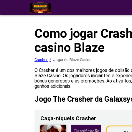
Como jogar Crash
casino Blaze
Crasher
Jogar no Blaze Casino
O Crasher é um dos melhores jogos de colisão 
Blaze Casino. Os jogadores iniciantes e experi
bônus generosos e as promoções. Ao ativá-los
ganhos adicionais.
Jogo The Crasher da Galaxsy
Caça-níqueis Crasher
Classificação: