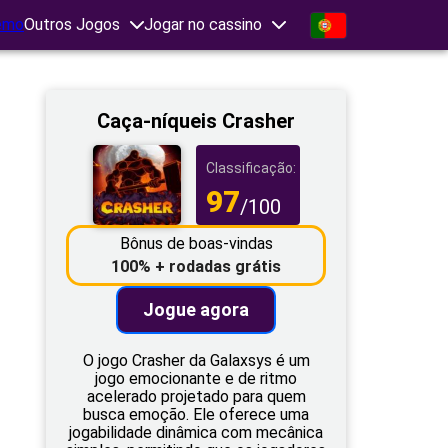
emo
Outros Jogos
Jogar no cassino
Caça-níqueis Crasher
Classificação:
97
/100
Bônus de boas-vindas
100% + rodadas grátis
Jogue agora
O jogo Crasher da Galaxsys é um
jogo emocionante e de ritmo
acelerado projetado para quem
busca emoção. Ele oferece uma
jogabilidade dinâmica com mecânica