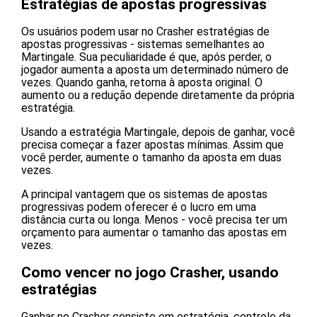
Estratégias de apostas progressivas
Os usuários podem usar no Crasher estratégias de
apostas progressivas - sistemas semelhantes ao
Martingale. Sua peculiaridade é que, após perder, o
jogador aumenta a aposta um determinado número de
vezes. Quando ganha, retorna à aposta original. O
aumento ou a redução depende diretamente da própria
estratégia.
Usando a estratégia Martingale, depois de ganhar, você
precisa começar a fazer apostas mínimas. Assim que
você perder, aumente o tamanho da aposta em duas
vezes.
A principal vantagem que os sistemas de apostas
progressivas podem oferecer é o lucro em uma
distância curta ou longa. Menos - você precisa ter um
orçamento para aumentar o tamanho das apostas em
vezes.
Como vencer no jogo Crasher, usando
estratégias
Ganhar no Crasher consiste em estratégia, controle da