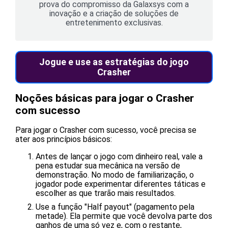
prova do compromisso da Galaxsys com a
inovação e a criação de soluções de
entretenimento exclusivas.
Jogue e use as estratégias do jogo
Crasher
Noções básicas para jogar o Crasher
com sucesso
Para jogar o Crasher com sucesso, você precisa se
ater aos princípios básicos:
Antes de lançar o jogo com dinheiro real, vale a
pena estudar sua mecânica na versão de
demonstração. No modo de familiarização, o
jogador pode experimentar diferentes táticas e
escolher as que trarão mais resultados.
Use a função "Half payout" (pagamento pela
metade). Ela permite que você devolva parte dos
ganhos de uma só vez e, com o restante,