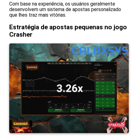
Com base na experiência, os usuários geralmente
desenvolvem um sistema de apostas personalizado
que lhes traz mais vitórias.
Estratégia de apostas pequenas no jogo
Crasher