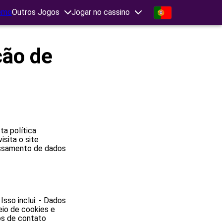
emo
Outros Jogos
Jogar no cassino
ção de
ta política
sita o site
essamento de dados
sso inclui: - Dados
io de cookies e
os de contato