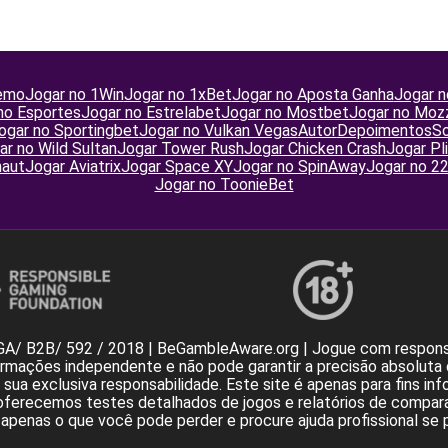
emo
Jogar no 1Win
Jogar no 1xBet
Jogar no Aposta Ganha
Jogar n
no Esportes
Jogar no Estrelabet
Jogar no Mostbet
Jogar no Moz
ogar no Sportingbet
Jogar no Vulkan Vegas
Autor
Depoimentos
So
ar no Wild Sultan
Jogar Tower Rush
Jogar Chicken Crash
Jogar Pl
naut
Jogar Aviatrix
Jogar Space XY
Jogar no SpinAway
Jogar no 2
Jogar no ToonieBet
GA/ B2B/ 592 / 2018 | BeGambleAware.org | Jogue com respons
rmações independente e não pode garantir a precisão absoluta 
ua exclusiva responsabilidade. Este site é apenas para fins inf
oferecemos testes detalhados de jogos e relatórios de comparaç
penas o que você pode perder e procure ajuda profissional se 