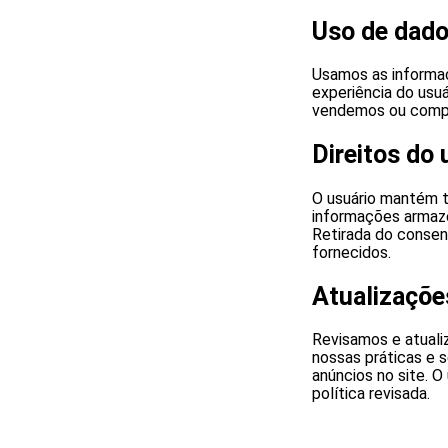
Uso de dad
Usamos as informaç
experiência do usu
vendemos ou compar
Direitos do 
O usuário mantém t
informações armaze
Retirada do consen
fornecidos.
Atualizações
Revisamos e atualiz
nossas práticas e s
anúncios no site. 
política revisada.