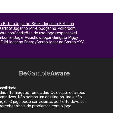
o Betera
Jogar no Betika
Jogar no Betsson
zartbet
Jogar no Pin-Up
Jogar no Pokerdom
bre nós
Condições de uso
Jogo responsável
inkoman
Jogar Aviashow
Jogar Gangsta Piggy
2FUN
Jogar no EnergyCasino
Jogar no Casino YYY
abilidade
das informações fornecidas. Quaisquer decisões
ormativos. Não somos um cassino on-line e não
ão. O jogo pode ser viciante, portanto deve ser
perceber sinais de problemas com o jogo.