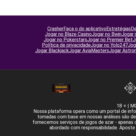
Crasher
Faça o do aplicativo
Estratégias
D
Jogar no Blaze Casino
Jogar no Bwin
Jogar 
Jogar no Pokerstars
Jogar no Premier Bet
J
Política de privacidade
Jogar no Yolo247
Jog
Jogar Blackjack
Jogar AviaMasters
Jogar Astro
18 + | M
Nossa plataforma opera como um portal de info
tomadas com base em nossas análises são de s
fornecemos serviços de jogos de azar - apenas 
abordado com responsabilidade. Aposte a