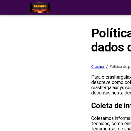
Polític
dados 
Crasher
Política de 
Para o crashergalax
descreve como col
crashergalaxsys.co
descritas nesta de
Coleta de i
Coletamos informaçõ
técnicos, como end
ferramentas de aná