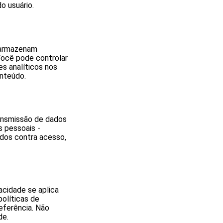
o usuário.
s armazenam
Você pode controlar
s analíticos nos
nteúdo.
ansmissão de dados
s pessoais -
dos contra acesso,
acidade se aplica
olíticas de
referência. Não
de.