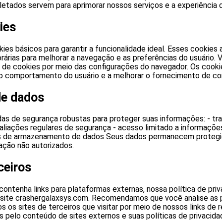
etados servem para aprimorar nossos serviços e a experiência d
ies
kies básicos para garantir a funcionalidade ideal. Esses cookie
árias para melhorar a navegação e as preferências do usuário. 
 de cookies por meio das configurações do navegador. Os cookie
o comportamento do usuário e a melhorar o fornecimento de co
de dados
s de segurança robustas para proteger suas informações: - tr
aliações regulares de segurança - acesso limitado a informaçõe
s de armazenamento de dados Seus dados permanecem protegi
ação não autorizados.
ceiros
ontenha links para plataformas externas, nossa política de priv
site crashergalaxsys.com. Recomendamos que você analise as p
s os sites de terceiros que visitar por meio de nossos links de 
 pelo conteúdo de sites externos e suas políticas de privacida