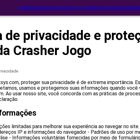
Crasher
Depoimentos
Faça o do aplicativo
Estratégias
D
a de privacidade e prote
da Crasher Jogo
privacidade
sys.com, proteger sua privacidade é de extrema importância. Es
etamos, usamos e protegemos suas informações quando você vi
m. Ao usar nosso site, você concorda com as práticas de proc
claração.
nformações
es limitadas para melhorar sua experiência ao navegar no site. I
ereços IP e informações do navegador - Padrões de uso por me
lise - Informações voluntárias fornecidas por meio de formulári