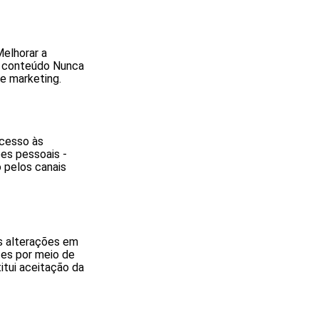
Melhorar a
de conteúdo Nunca
e marketing.
Acesso às
es pessoais -
 pelos canais
as alterações em
tes por meio de
itui aceitação da