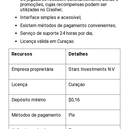
promoções, cujas recompensas podem ser
utilizadas no Crasher;
Interface simples e acessível;
Existem métodos de pagamento convenientes;
Serviço de suporte 24 horas por dia;
Licença válida em Curaçao.
Recursos
Detalhes
Empresa proprietária
Stars Investments N.V.
Licença
Curaçao
Depósito mínimo
$0,16
Métodos de pagamento
Pix