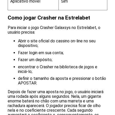
Aplicativo móvel
Sim
Como jogar Crasher na Estrelabet
Para iniciar o jogo Crasher Galaxsys no Estrelabet, o
usuário precisa:
Abrir o site oficial do cassino on-line no seu
dispositivo;
Fazer login em sua conta;
Fazer um depósito;
encontrar o Crasher na biblioteca de jogos e
iniciá-lo;
definir o tamanho da aposta e pressionar o botão
APOSTAR.
Depois de fazer uma aposta no jogo, o usuário iniciará
uma rodada após alguns segundos. Nela, um gigante
enorme baterá no chão com uma marreta e uma
rachadura aparecerá. O jogador precisa ficar de olho
nela e no coeficiente crescente. Cada segundo
aumentará o coeficiente e, consequentemente, os