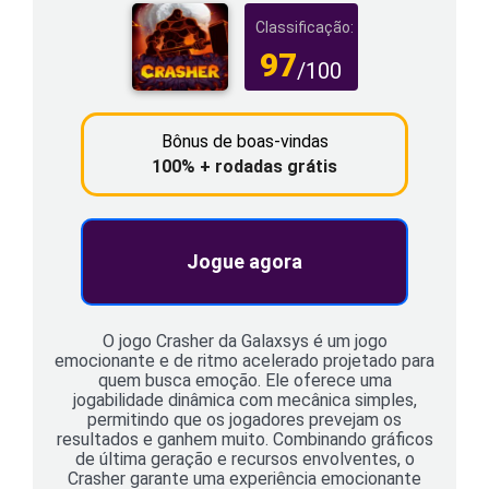
Classificação:
97
/100
Bônus de boas-vindas
100% + rodadas grátis
Jogue agora
O jogo Crasher da Galaxsys é um jogo
emocionante e de ritmo acelerado projetado para
quem busca emoção. Ele oferece uma
jogabilidade dinâmica com mecânica simples,
permitindo que os jogadores prevejam os
resultados e ganhem muito. Combinando gráficos
de última geração e recursos envolventes, o
Crasher garante uma experiência emocionante