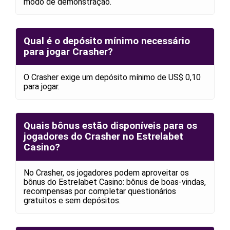
modo de demonstração.
Qual é o depósito mínimo necessário
para jogar Crasher?
O Crasher exige um depósito mínimo de US$ 0,10
para jogar.
Quais bônus estão disponíveis para os
jogadores do Crasher no Estrelabet
Casino?
No Crasher, os jogadores podem aproveitar os
bônus do Estrelabet Casino: bônus de boas-vindas,
recompensas por completar questionários
gratuitos e sem depósitos.