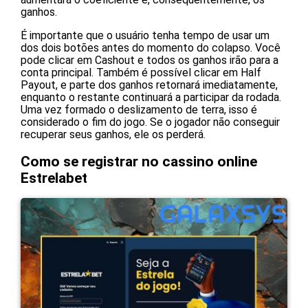
ganhos.
É importante que o usuário tenha tempo de usar um
dos dois botões antes do momento do colapso. Você
pode clicar em Cashout e todos os ganhos irão para a
conta principal. Também é possível clicar em Half
Payout, e parte dos ganhos retornará imediatamente,
enquanto o restante continuará a participar da rodada.
Uma vez formado o deslizamento de terra, isso é
considerado o fim do jogo. Se o jogador não conseguir
recuperar seus ganhos, ele os perderá.
Como se registrar no cassino online
Estrelabet