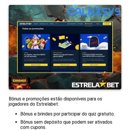
Bônus e promoções estão disponíveis para os
jogadores do Estrelabet:
Bônus e brindes por participar do quiz gratuito.
Bônus sem depósito que podem ser ativados
com cupons.