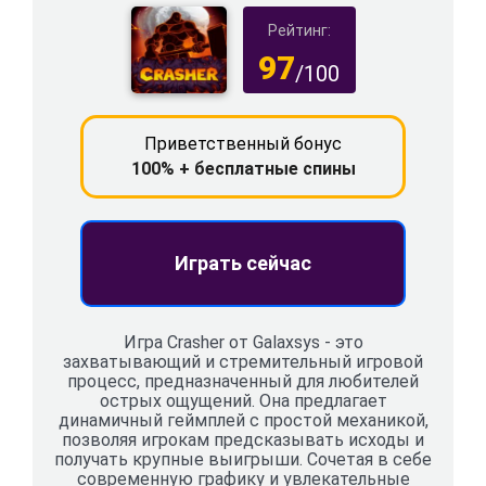
Рейтинг:
97
/100
Приветственный бонус
100% + бесплатные спины
Играть сейчас
Игра Crasher от Galaxsys - это
захватывающий и стремительный игровой
процесс, предназначенный для любителей
острых ощущений. Она предлагает
динамичный геймплей с простой механикой,
позволяя игрокам предсказывать исходы и
получать крупные выигрыши. Сочетая в себе
современную графику и увлекательные