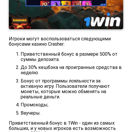
Игроки могут воспользоваться следующими
бонусами казино Crasher:
Приветственный бонус в размере 500% от
суммы депозита.
До 30% кешбэка на проигранные средства в
неделю.
Бонус от программы лояльности за
активную игру. Пользователи получают
монеты, которые можно обменять на
реальные деньги.
Промокоды;
Ваучеры.
Приветственный бонус в 1Win - один из самых
больших, и у новых игроков есть возможность