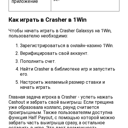
приложение
Как играть в Crasher в 1Win
Чтобы начать играть в Crasher Galaxsys на 1Win,
пользователю необходимо:
Зарегистрироваться в онлайн-казино 1Win.
Верифицировать свой аккаунт.
Пополнить счет.
Найти Crasher в библиотеке игр и запустить
его.
Настроить желаемый размер ставки и
начать играть.
Главная задача игрока в Crasher - успеть нажать
Cashout и забрать свой выигрыш. Если трещина
уже образовала коллапс, раунд считается
проигрышным. Также пользователям доступна
функция Half Payout, с помощью которой можно
забрать часть выигрыша сразу, а остальное
оставить в игре. Это дает возможность