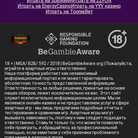
Играть на SpinAway
Играть на 22FUN
Играть на EnergyCasino
Играть на YYY казино
Играть на ToonieBet
18 + | MGA/ B2B/ 592 / 2018 | BeGambleAware.org | Пожалуйста,
играйте в азартные игры ответственно
Наша платформа работает как независимый
информационный портал и не может гарантировать
абсолютную точность представленной информации.
Ответственность за любые решения, принятые на основе
наших обзоров, лежит исключительно на вас. Этот сайт
служит исключительно информационным целям. Мы не
являемся онлайн-казино и не предоставляем услуг в сфере
азартных игр - мы лишь предлагаем подробные отчеты о
тестировании и сравнении игр. Азартные игры могут
вызывать зависимость, поэтому к ним следует подходить
ответственно. Ставьте только то, что можете позволить
себе проиграть, и обращайтесь за профессиональной
помощью, если заметили у себя признаки проблемного
поведения в азартных играх.