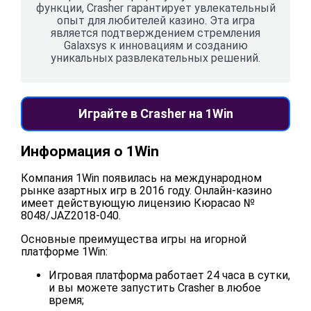
функции, Crasher гарантирует увлекательный
опыт для любителей казино. Эта игра
является подтверждением стремления
Galaxsys к инновациям и созданию
уникальных развлекательных решений.
Играйте в Crasher на 1Win
Информация о 1Win
Компания 1Win появилась на международном
рынке азартных игр в 2016 году. Онлайн-казино
имеет действующую лицензию Кюрасао №
8048/JAZ2018-040.
Основные преимущества игры на игорной
платформе 1Win:
Игровая платформа работает 24 часа в сутки,
и вы можете запустить Crasher в любое
время;