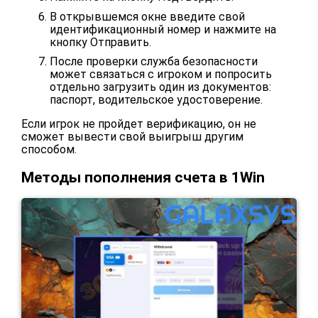
В открывшемся окне введите свой
идентификационный номер и нажмите на
кнопку Отправить.
После проверки служба безопасности
может связаться с игроком и попросить
отдельно загрузить один из документов:
паспорт, водительское удостоверение.
Если игрок не пройдет верификацию, он не
сможет вывести свой выигрыш другим
способом.
Методы пополнения счета в 1Win