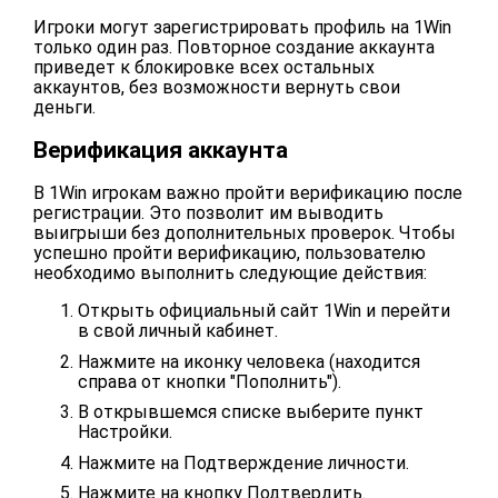
Игроки могут зарегистрировать профиль на 1Win
только один раз. Повторное создание аккаунта
приведет к блокировке всех остальных
аккаунтов, без возможности вернуть свои
деньги.
Верификация аккаунта
В 1Win игрокам важно пройти верификацию после
регистрации. Это позволит им выводить
выигрыши без дополнительных проверок. Чтобы
успешно пройти верификацию, пользователю
необходимо выполнить следующие действия:
Открыть официальный сайт 1Win и перейти
в свой личный кабинет.
Нажмите на иконку человека (находится
справа от кнопки "Пополнить").
В открывшемся списке выберите пункт
Настройки.
Нажмите на Подтверждение личности.
Нажмите на кнопку Подтвердить.