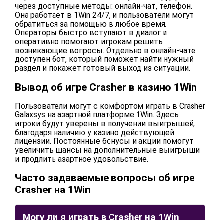
через доступные методы: онлайн-чат, телефон.
Она работает в 1Win 24/7, и пользователи могут
обратиться за помощью в любое время.
Операторы быстро вступают в диалог и
оперативно помогают игрокам решить
возникающие вопросы. Отдельно в онлайн-чате
доступен бот, который поможет найти нужный
раздел и покажет готовый выход из ситуации.
Вывод об игре Crasher в казино 1Win
Пользователи могут с комфортом играть в Crasher
Galaxsys на азартной платформе 1Win. Здесь
игроки будут уверены в получении выигрышей,
благодаря наличию у казино действующей
лицензии. Постоянные бонусы и акции помогут
увеличить шансы на дополнительные выигрыши
и продлить азартное удовольствие.
Часто задаваемые вопросы об игре
Crasher на 1Win
Могу ли я играть в Crasher на 1Win