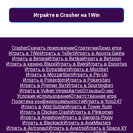
Играйте в Crasher на 1Win
Crasher
Скачать приложение
Стратегии
Демо игра
Играть в 1Win
Играть в 1xBet
Играть в Aposta Ganha
Играть в Betera
Играть в Betika
Играть в Betsson
Играть в казино Blaze
Играть в Bwin
Играть в Esportes
Играть в Estrelabet
Играть в Mostbet
Играть в Mozzartbet
Играть в Pin-Up
Играть в Pokerdom
Играть в Pokerstars
Играть в Premier Bet
Играть в Sportingbet
Играть в Vulkan Vegas
Автор
Отзывы
О нас
Условия использования
Ответственная игра
Политика конфиденциальности
Играть в Yolo247
Играть в Wild Sultan
Играть в Tower Rush
Играть в Chicken Crash
Играть в Plinkoman
Играть в Aviashow
Играть в Gangsta Piggy
Играть в Blackjack
Играть в AviaMasters
Играть в Astronaut
Играть в Aviatrix
Играть в Space XY