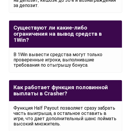
на депозит, кешбэк до 30% и вознаграждения
за депозит.
Существуют ли какие-либо
ограничения на вывод средств в
1Win?
В 1Win вывести средства могут только
проверенные игроки, выполнившие
требования по отыгрышу бонуса.
Как работает функция половинной
выплаты в Crasher?
Функция Half Payout позволяет сразу забрать
часть выигрыша, а остальное оставить в
игре, что дает дополнительный шанс поймать
высокий множитель.