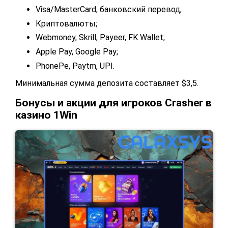
Visa/MasterCard, банковский перевод;
Криптовалюты;
Webmoney, Skrill, Payeer, FK Wallet;
Apple Pay, Google Pay;
PhonePe, Paytm, UPI.
Минимальная сумма депозита составляет $3,5.
Бонусы и акции для игроков Crasher в
казино 1Win