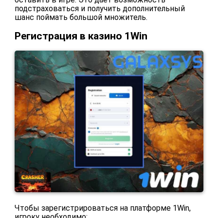
подстраховаться и получить дополнительный
шанс поймать большой множитель.
Регистрация в казино 1Win
Чтобы зарегистрироваться на платформе 1Win,
игроку необходимо: