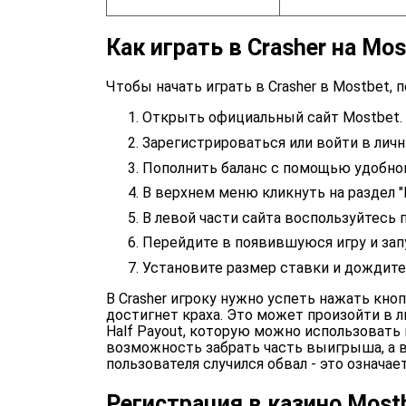
Как играть в Crasher на Mos
Чтобы начать играть в Crasher в Mostbet,
Открыть официальный сайт Mostbet.
Зарегистрироваться или войти в личн
Пополнить баланс с помощью удобног
В верхнем меню кликнуть на раздел "
В левой части сайта воспользуйтесь п
Перейдите в появившуюся игру и запу
Установите размер ставки и дождитес
В Crasher игроку нужно успеть нажать кноп
достигнет краха. Это может произойти в 
Half Payout, которую можно использовать
возможность забрать часть выигрыша, а вт
пользователя случился обвал - это означ
Регистрация в казино Most