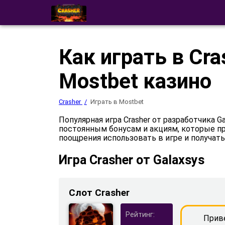
Как играть в Cra
Mostbet казино
Crasher
Играть в Mostbet
Популярная игра Crasher от разработчика G
постоянным бонусам и акциям, которые пр
поощрения использовать в игре и получа
Игра Crasher от Galaxsys
Слот Crasher
Рейтинг:
Прив