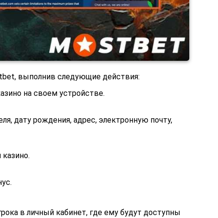
stbet, выполнив следующие действия:
азино на своем устройстве.
ля, дату рождения, адрес, электронную почту,
 казино.
ус.
рока в личный кабинет, где ему будут доступны