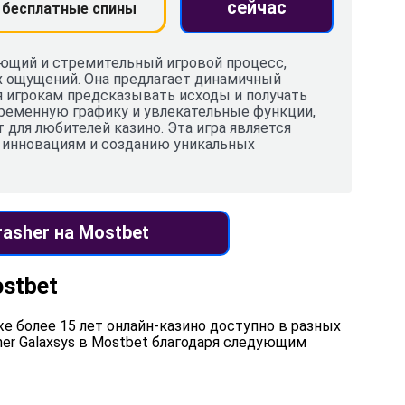
сейчас
 бесплатные спины
вающий и стремительный игровой процесс,
 ощущений. Она предлагает динамичный
я игрокам предсказывать исходы и получать
ременную графику и увлекательные функции,
 для любителей казино. Эта игра является
 инновациям и созданию уникальных
rasher на Mostbet
stbet
же более 15 лет онлайн-казино доступно в разных
her Galaxsys в Mostbet благодаря следующим