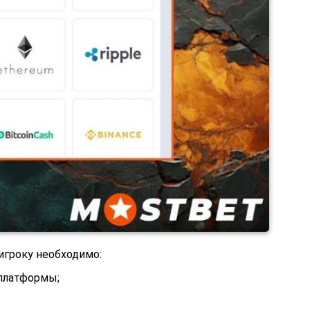
игроку необходимо:
платформы;