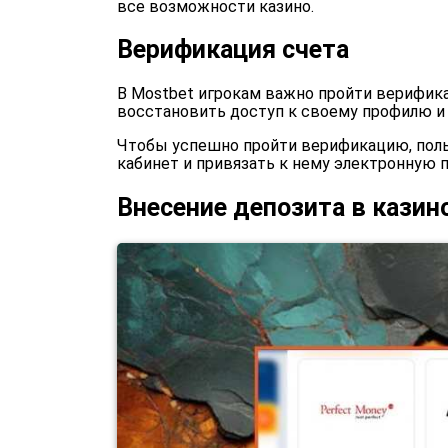
все возможности казино.
Верификация счета
В Mostbet игрокам важно пройти верифик
восстановить доступ к своему профилю и 
Чтобы успешно пройти верификацию, поль
кабинет и привязать к нему электронную п
Внесение депозита в казин