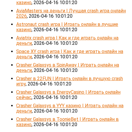
казино
, 2026-04-16 10:01:20
AviaMasters на деньги | Лучшая crash игра онлайн
2026
, 2026-04-16 10:01:20
Astronaut crash игра | Играть онлайн в лучшие
казино
, 2026-04-16 10:01:20
Aviatrix crash игра | Как и где играть онлайн на
деньги
, 2026-04-16 10:01:20
Space XY crash игра | Как и где играть онлайн на
деньги
, 2026-04-16 10:01:20
Crasher Galaxsys в SpinAway | Играть онлайн на
деньги
, 2026-04-16 10:01:20
Crasher в 22FUN | Играть онлайн в лучшую crash
игру
, 2026-04-16 10:01:20
Crasher Galaxsys в EnergyCasino | Играть онлайн
сейчас
, 2026-04-16 10:01:20
Crasher Galaxsys в YYY казино | Играть онлайн на
деньги
, 2026-04-16 10:01:20
Crasher Galaxsys в ToonieBet | Играть онлайн в
казино
, 2026-04-16 10:01:20