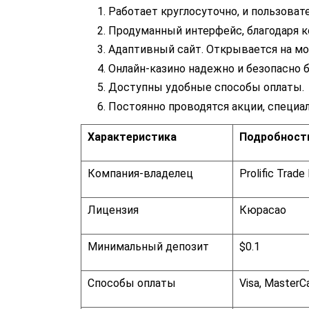
Работает круглосуточно, и пользовате
Продуманный интерфейс, благодаря ко
Адаптивный сайт. Открывается на мо
Онлайн-казино надежно и безопасно 
Доступны удобные способы оплаты.
Постоянно проводятся акции, специа
Характеристика
Подробност
Компания-владелец
Prolific Trade 
Лицензия
Кюрасао
Минимальный депозит
$0.1
Способы оплаты
Visa, MasterCar