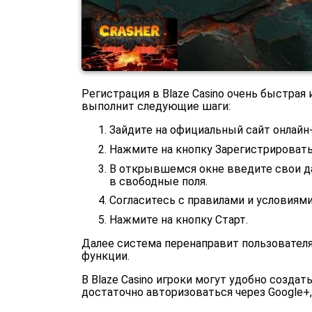
Регистрация в Blaze Casino очень быстрая
выполнит следующие шаги:
Зайдите на официальный сайт онлайн-
Нажмите на кнопку Зарегистрировать
В открывшемся окне введите свои да
в свободные поля.
Согласитесь с правилами и условиям
Нажмите на кнопку Старт.
Далее система перенаправит пользователя
функции.
В Blaze Casino игроки могут удобно создат
достаточно авторизоваться через Google+,