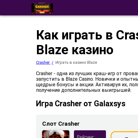
Как играть в Cra
Blaze казино
Crasher
Играть в казино Blaze
Crasher - одна из лучших краш-игр от пров
запустить в Blaze Casino. Новички и опыт
щедрые бонусы и акции. Активируя их, по
получение дополнительных выигрышей.
Игра Crasher от Galaxsys
Слот Crasher
Рейтинг: