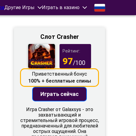
ра
Другие Игры
Играть в казино
Слот Crasher
Рейтинг:
97
/100
Приветственный бонус
100% + бесплатные спины
Играть сейчас
Игра Crasher от Galaxsys - это
захватывающий и
стремительный игровой процесс,
предназначенный для любителей
острых ощущений. Она