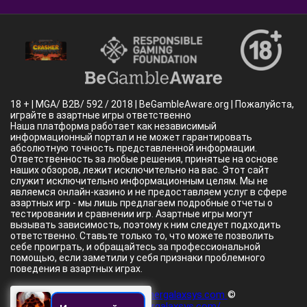
18 + | MGA/ B2B/ 592 / 2018 | BeGambleAware.org | Пожалуйста,
играйте в азартные игры ответственно
Наша платформа работает как независимый
информационный портал и не может гарантировать
абсолютную точность представленной информации.
Ответственность за любые решения, принятые на основе
наших обзоров, лежит исключительно на вас. Этот сайт
служит исключительно информационным целям. Мы не
являемся онлайн-казино и не предоставляем услуг в сфере
азартных игр - мы лишь предлагаем подробные отчеты о
тестировании и сравнении игр. Азартные игры могут
вызывать зависимость, поэтому к ним следует подходить
ответственно. Ставьте только то, что можете позволить
себе проиграть, и обращайтесь за профессиональной
помощью, если заметили у себя признаки проблемного
поведения в азартных играх.
Email:
info@crashergalaxsys.com
©
https://crashergalaxsys.com/