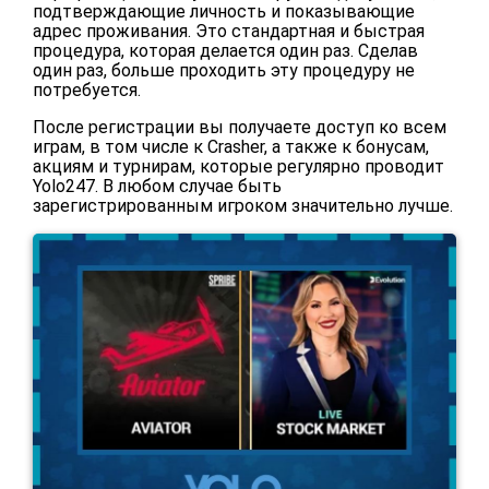
подтверждающие личность и показывающие
адрес проживания. Это стандартная и быстрая
процедура, которая делается один раз. Сделав
один раз, больше проходить эту процедуру не
потребуется.
После регистрации вы получаете доступ ко всем
играм, в том числе к Crasher, а также к бонусам,
акциям и турнирам, которые регулярно проводит
Yolo247. В любом случае быть
зарегистрированным игроком значительно лучше.