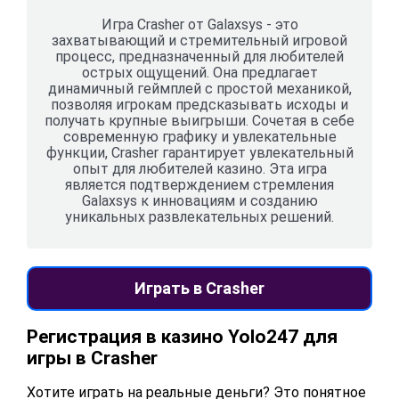
Игра Crasher от Galaxsys - это
захватывающий и стремительный игровой
процесс, предназначенный для любителей
острых ощущений. Она предлагает
динамичный геймплей с простой механикой,
позволяя игрокам предсказывать исходы и
получать крупные выигрыши. Сочетая в себе
современную графику и увлекательные
функции, Crasher гарантирует увлекательный
опыт для любителей казино. Эта игра
является подтверждением стремления
Galaxsys к инновациям и созданию
уникальных развлекательных решений.
Играть в Crasher
Регистрация в казино Yolo247 для
игры в Crasher
Хотите играть на реальные деньги? Это понятное