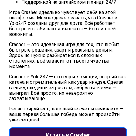
Поддержкой на английском и хинди 24/7
Игра Crasher идеально чувствует себя на этой
платформе. Можно даже сказать, что Crasher и
Yolo247 созданы друг для друга. Всё работает
быстро и стабильно, а выплаты — без лишней
волокиты.
Crasher — это идеальная игра для тех, кто любит
быстрые решения, азарт и реальные деньги.
Здесь не нужно разбираться в сложных
стратегиях: всё зависит от твоего чувства
момента.
Crasher в Yolo247 — это взрыв эмоций, острый как
катана и стремительный как удар ниндзя. Сделал
ставку, следишь за ростом, забрал вовремя —
выиграл. Всё просто, но невероятно
захватывающе.
Регистрируйтесь, пополняйте счёт и начинайте —
ваша первая большая победа может произойти
уже сегодня!
Играть в Crasher