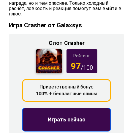
награда, но и тем опаснее. Только холодный
расчёт, ловкость и реакция помогут вам выйти в
плюс.
Игра Crasher от Galaxsys
Слот Crasher
Рейтинг:
97
/100
Приветственный бонус
100% + бесплатные спины
Играть сейчас