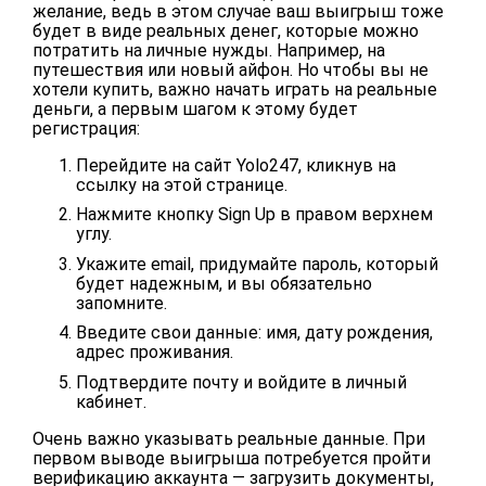
желание, ведь в этом случае ваш выигрыш тоже
будет в виде реальных денег, которые можно
потратить на личные нужды. Например, на
путешествия или новый айфон. Но чтобы вы не
хотели купить, важно начать играть на реальные
деньги, а первым шагом к этому будет
регистрация:
Перейдите на сайт Yolo247, кликнув на
ссылку на этой странице.
Нажмите кнопку Sign Up в правом верхнем
углу.
Укажите email, придумайте пароль, который
будет надежным, и вы обязательно
запомните.
Введите свои данные: имя, дату рождения,
адрес проживания.
Подтвердите почту и войдите в личный
кабинет.
Очень важно указывать реальные данные. При
первом выводе выигрыша потребуется пройти
верификацию аккаунта — загрузить документы,