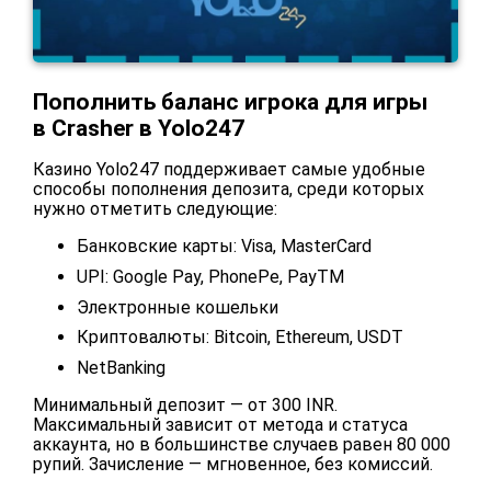
Пополнить баланс игрока для игры
в Crasher в Yolo247
Казино Yolo247 поддерживает самые удобные
способы пополнения депозита, среди которых
нужно отметить следующие:
Банковские карты: Visa, MasterCard
UPI: Google Pay, PhonePe, PayTM
Электронные кошельки
Криптовалюты: Bitcoin, Ethereum, USDT
NetBanking
Минимальный депозит — от 300 INR.
Максимальный зависит от метода и статуса
аккаунта, но в большинстве случаев равен 80 000
рупий. Зачисление — мгновенное, без комиссий.