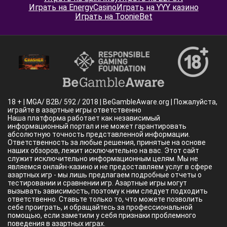
Играть на EnergyCasino
Играть на YYY казино
Играть на ToonieBet
18 + | MGA/ B2B/ 592 / 2018 | BeGambleAware.org | Пожалуйста,
играйте в азартные игры ответственно
Наша платформа работает как независимый
информационный портал и не может гарантировать
абсолютную точность представленной информации.
Ответственность за любые решения, принятые на основе
наших обзоров, лежит исключительно на вас. Этот сайт
служит исключительно информационным целям. Мы не
являемся онлайн-казино и не предоставляем услуг в сфере
азартных игр - мы лишь предлагаем подробные отчеты о
тестировании и сравнении игр. Азартные игры могут
вызывать зависимость, поэтому к ним следует подходить
ответственно. Ставьте только то, что можете позволить
себе проиграть, и обращайтесь за профессиональной
помощью, если заметили у себя признаки проблемного
поведения в азартных играх.