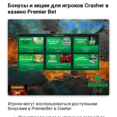
Бонусы и акции для игроков Crasher в
казино Premier Bet
Игроки могут воспользоваться доступными
бонусами в PremierBet в Crasher: