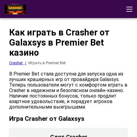
Crasher
Отзывы
Скачать приложение
Стратегии
Как играть в Crasher от
Демо игра
Другие Игры
Galaxsys в Premier Bet
Играть в казино
казино
Crasher
Играть в Premier Bet
В Premier Bet стала доступна для запуска одна из
лучших крашерных игр от провайдера Galaxsys.
Теперь пользователи могут с комфортом играть в
Crasher в надежном и безопасном онлайн-казино.
Наличие постоянных бонусов, только продлит
азартное удовольствие, и порадует игроков
дополнительными выигрышами.
Игра Crasher от Galaxsys
Слот Crasher