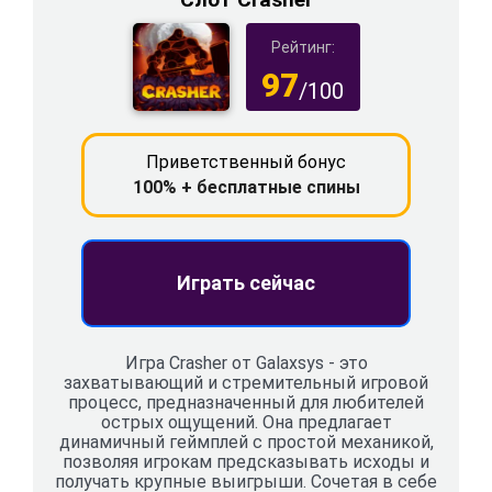
Рейтинг:
97
/100
Приветственный бонус
100% + бесплатные спины
Играть сейчас
Игра Crasher от Galaxsys - это
захватывающий и стремительный игровой
процесс, предназначенный для любителей
острых ощущений. Она предлагает
динамичный геймплей с простой механикой,
позволяя игрокам предсказывать исходы и
получать крупные выигрыши. Сочетая в себе