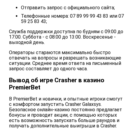
Отправить запрос с официального сайта;
Телефонные номера: 07 89 99 99 43 83 или 07
59 25 83 43;
Служба поддержки доступна по будням с 09:00 до
17:00. Суббота - с 08:00 до 13:00. Воскресенье -
выходной день.
Операторы стараются максимально быстро
отвечать на вопросы и разрешать возникающие
ситуации. Среднее время ответа на письменный
запрос составляет до одного часа.
Вывод об игре Crasher в казино
PremierBet
В PremierBet и новички, и опытные игроки смогут
с комфортом запустить Crasher Galaxsys.
Безопасное онлайн-казино постоянно предлагает
бонусы и проводит акции, с помощью которых
есть возможность запускать больше раундов и
получать дополнительные выигрыши в Crasher.