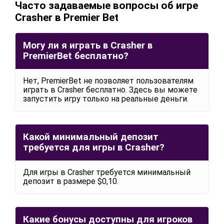
Часто задаваемые вопросы об игре
Crasher в Premier Bet
Могу ли я играть в Crasher в
PremierBet бесплатно?
Нет, PremierBet не позволяет пользователям
играть в Crasher бесплатно. Здесь вы можете
запустить игру только на реальные деньги.
Какой минимальный депозит
требуется для игры в Crasher?
Для игры в Crasher требуется минимальный
депозит в размере $0,10.
Какие бонусы доступны для игроков