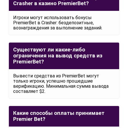
Crasher в казино PremierBet?
Игроки могут использовать бонусы
PremierBet в Crasher: бездепозитные,
вознаграждения за выполнение заданий.
Существуют ли какие-либо
ограничения на вывод средств из
PremierBet?
Вывести средства из PremierBet могут
только игроки, успешно прошедшие
верификацию. Минимальная сумма вывода
составляет $2.
Какие способы оплаты принимает
Premier Bet?