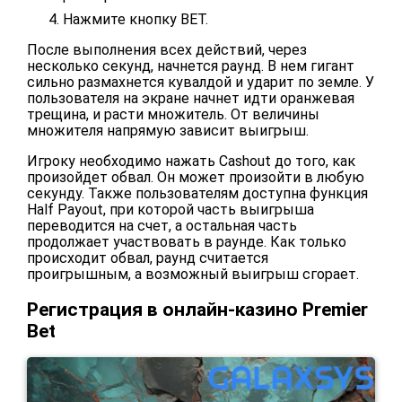
Нажмите кнопку BET.
После выполнения всех действий, через
несколько секунд, начнется раунд. В нем гигант
сильно размахнется кувалдой и ударит по земле. У
пользователя на экране начнет идти оранжевая
трещина, и расти множитель. От величины
множителя напрямую зависит выигрыш.
Игроку необходимо нажать Cashout до того, как
произойдет обвал. Он может произойти в любую
секунду. Также пользователям доступна функция
Half Payout, при которой часть выигрыша
переводится на счет, а остальная часть
продолжает участвовать в раунде. Как только
происходит обвал, раунд считается
проигрышным, а возможный выигрыш сгорает.
Регистрация в онлайн-казино Premier
Bet